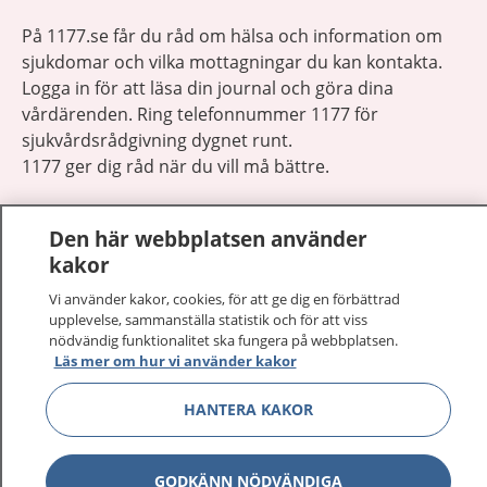
På 1177.se får du råd om hälsa och information om
sjukdomar och vilka mottagningar du kan kontakta.
Logga in för att läsa din journal och göra dina
vårdärenden. Ring telefonnummer 1177 för
sjukvårdsrådgivning dygnet runt.
1177 ger dig råd när du vill må bättre.
Den här webbplatsen använder
kakor
Vi använder kakor, cookies, för att ge dig en förbättrad
Visa inn
1177 på flera språk
upplevelse, sammanställa statistik och för att viss
nödvändig funktionalitet ska fungera på webbplatsen.
Visa inn
Läs mer om hur vi använder kakor
Om 1177
HANTERA KAKOR
Visa inn
Kontakt
GODKÄNN NÖDVÄNDIGA