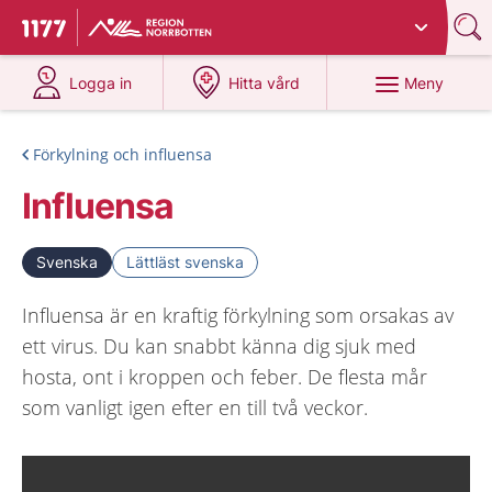
Du har valt region
Norrbotten
.
Till startsidan för 1177
på 1177.se
på 1177.se
Meny
Logga in
Hitta vård
Förkylning och influensa
Influensa
Svenska
Lättläst svenska
Influensa är en kraftig förkylning som orsakas av
ett virus. Du kan snabbt känna dig sjuk med
hosta, ont i kroppen och feber. De flesta mår
som vanligt igen efter en till två veckor.