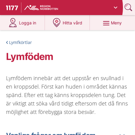
Du har valt region
Norrbotten
.
Till startsidan för 1177
på 1177.se
på 1177.se
Meny
Logga in
Hitta vård
Lymfkörtlar
Lymfödem
Lymfödem innebär att det uppstår en svullnad i
en kroppsdel. Först kan huden i området kännas
spänd. Efter ett tag känns kroppsdelen tung. Det
är viktigt att söka vård tidigt eftersom det då finns
möjlighet att förebygga stora besvär.