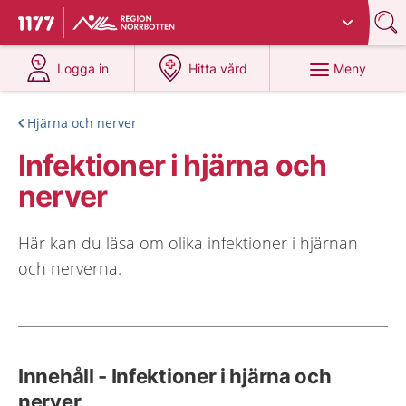
Du har valt region
Norrbotten
.
Till startsidan för 1177
på 1177.se
på 1177.se
Meny
Logga in
Hitta vård
Hjärna och nerver
Infektioner i hjärna och
nerver
Här kan du läsa om olika infektioner i hjärnan
och nerverna.
Innehåll - Infektioner i hjärna och
nerver