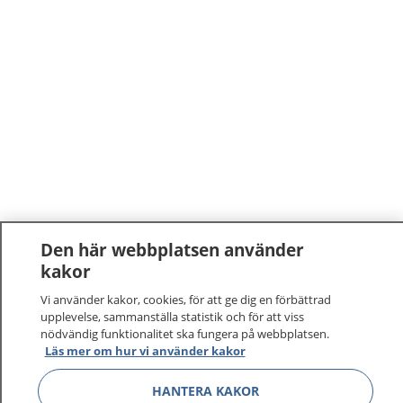
Den här webbplatsen använder
kakor
1177
–
tryggt om din hälsa och vård
Vi använder kakor, cookies, för att ge dig en förbättrad
På 1177.se får du råd om hälsa och information om
upplevelse, sammanställa statistik och för att viss
nödvändig funktionalitet ska fungera på webbplatsen.
sjukdomar och vilka mottagningar du kan kontakta.
Läs mer om hur vi använder kakor
Logga in för att läsa din journal och göra dina
vårdärenden. Ring telefonnummer 1177 för
HANTERA KAKOR
sjukvårdsrådgivning dygnet runt.