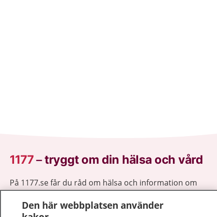
1177
–
tryggt om din hälsa och vård
På 1177.se får du råd om hälsa och information om
sjukdomar och vilka mottagningar du kan kontakta.
Den här webbplatsen använder
Logga in för att läsa din journal och göra dina
kakor