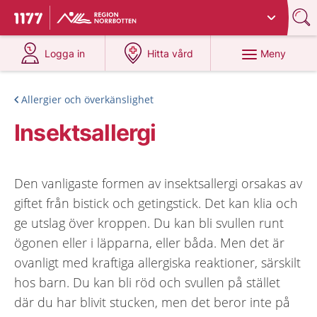
Du har valt region
Norrbotten
.
Till startsidan för 1177
på 1177.se
på 1177.se
Meny
Logga in
Hitta vård
Allergier och överkänslighet
Insektsallergi
Den vanligaste formen av insektsallergi orsakas av
giftet från bistick och getingstick. Det kan klia och
ge utslag över kroppen. Du kan bli svullen runt
ögonen eller i läpparna, eller båda. Men det är
ovanligt med kraftiga allergiska reaktioner, särskilt
hos barn. Du kan bli röd och svullen på stället
där du har blivit stucken, men det beror inte på