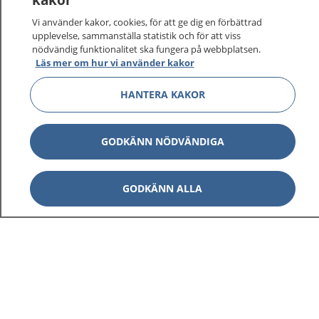
vårdärenden. Ring telefonnummer 1177 för
sjukvårdsrådgivning dygnet runt.
Vi använder kakor, cookies, för att ge dig en förbättrad
1177 ger dig råd när du vill må bättre.
upplevelse, sammanställa statistik och för att viss
nödvändig funktionalitet ska fungera på webbplatsen.
Läs mer om hur vi använder kakor
HANTERA KAKOR
Visa inn
1177 på flera språk
GODKÄNN NÖDVÄNDIGA
Visa inn
Om 1177
GODKÄNN ALLA
Visa inn
Kontakt
Behandling av personuppgifter
Hantering av kakor