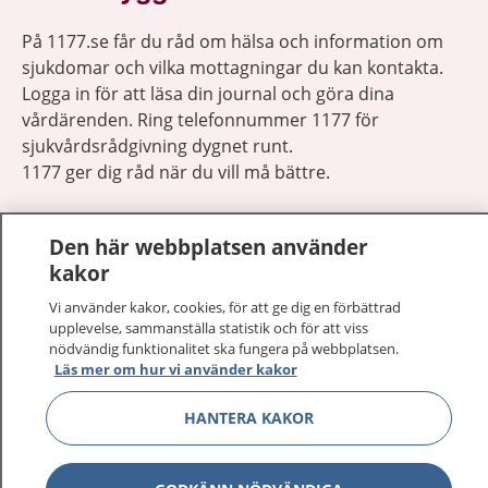
På 1177.se får du råd om hälsa och information om
sjukdomar och vilka mottagningar du kan kontakta.
Logga in för att läsa din journal och göra dina
vårdärenden. Ring telefonnummer 1177 för
sjukvårdsrådgivning dygnet runt.
1177 ger dig råd när du vill må bättre.
Den här webbplatsen använder
kakor
Vi använder kakor, cookies, för att ge dig en förbättrad
Visa inn
1177 på flera språk
upplevelse, sammanställa statistik och för att viss
nödvändig funktionalitet ska fungera på webbplatsen.
Visa inn
Läs mer om hur vi använder kakor
Om 1177
HANTERA KAKOR
Visa inn
Kontakt