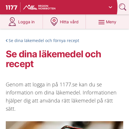
Du har valt region
Norrbotten
.
Till startsidan för 1177
på 1177.se
på 1177.se
Meny
Logga in
Hitta vård
Se dina läkemedel och förnya recept
Se dina läkemedel och
recept
Genom att logga in på 1177.se kan du se
information om dina läkemedel. Informationen
hjälper dig att använda rätt läkemedel på rätt
sätt.