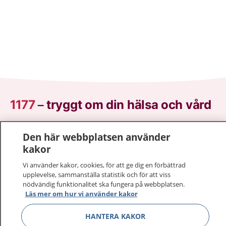
1177
–
tryggt om din hälsa och vård
På 1177.se får du råd om hälsa och information om
Den här webbplatsen använder
sjukdomar och vilka mottagningar du kan kontakta.
kakor
Logga in för att läsa din journal och göra dina
vårdärenden. Ring telefonnummer 1177 för
Vi använder kakor, cookies, för att ge dig en förbättrad
upplevelse, sammanställa statistik och för att viss
sjukvårdsrådgivning dygnet runt.
nödvändig funktionalitet ska fungera på webbplatsen.
1177 ger dig råd när du vill må bättre.
Läs mer om hur vi använder kakor
HANTERA KAKOR