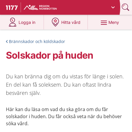
Du har valt region
Norrbotten
.
Till startsidan för 1177
på 1177.se
på 1177.se
Meny
Logga in
Hitta vård
Brännskador och köldskador
Solskador på huden
Du kan bränna dig om du vistas för länge i solen.
En del kan få soleksem. Du kan oftast lindra
besvären själv.
Här kan du läsa om vad du ska göra om du får
solskador i huden. Du får också veta när du behöver
söka vård.