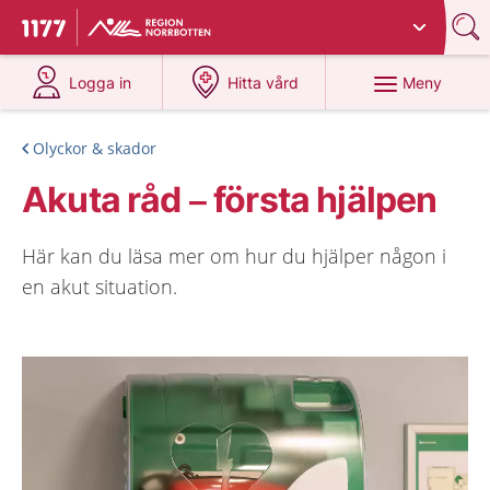
Du har valt region
Norrbotten
.
Till startsidan för 1177
på 1177.se
på 1177.se
Meny
Logga in
Hitta vård
Olyckor & skador
Akuta råd – första hjälpen
Här kan du läsa mer om hur du hjälper någon i
en akut situation.