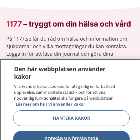
1177
–
tryggt om din hälsa och vård
På 1177.se får du råd om hälsa och information om
sjukdomar och vilka mottagningar du kan kontakta.
Logga in för att läsa din journal och göra dina
vårdärenden. Ring telefonnummer 1177 för
Den här webbplatsen använder
sjukvårdsrådgivning dygnet runt.
kakor
1177 ger dig råd när du vill må bättre.
Vi använder kakor, cookies, för att ge dig en förbättrad
upplevelse, sammanställa statistik och för att viss
nödvändig funktionalitet ska fungera på webbplatsen.
Läs mer om hur vi använder kakor
Visa inn
1177 på flera språk
HANTERA KAKOR
Visa inn
Om 1177
GODKÄNN NÖDVÄNDIGA