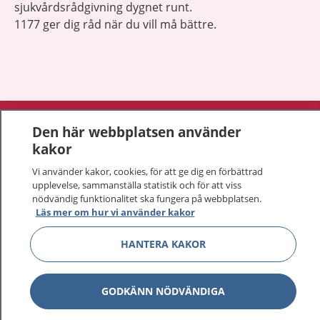
sjukvårdsrådgivning dygnet runt.
1177 ger dig råd när du vill må bättre.
Visa inn
1177 på flera språk
Den här webbplatsen använder
kakor
Visa inn
Om 1177
Vi använder kakor, cookies, för att ge dig en förbättrad
upplevelse, sammanställa statistik och för att viss
Visa inn
Kontakt
nödvändig funktionalitet ska fungera på webbplatsen.
Läs mer om hur vi använder kakor
HANTERA KAKOR
Behandling av personuppgifter
Hantering av kakor
GODKÄNN NÖDVÄNDIGA