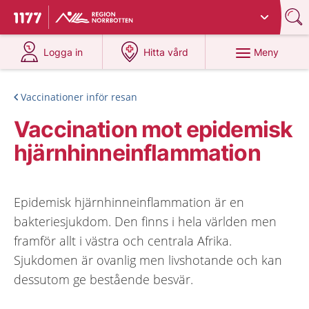
Du har valt region
Norrbotten
.
Till startsidan för 1177
på 1177.se
på 1177.se
Meny
Logga in
Hitta vård
Vaccinationer inför resan
Vaccination mot epidemisk
hjärnhinneinflammation
Epidemisk hjärnhinneinflammation är en
bakteriesjukdom. Den finns i hela världen men
framför allt i västra och centrala Afrika.
Sjukdomen är ovanlig men livshotande och kan
dessutom ge bestående besvär.