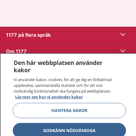
Visa inn
1177 på flera språk
Visa inn
Om 1177
Den här webbplatsen använder
Visa inn
Kontakt
kakor
Vi använder kakor, cookies, för att ge dig en förbättrad
upplevelse, sammanställa statistik och för att viss
Behandling av personuppgifter
nödvändig funktionalitet ska fungera på webbplatsen.
Läs mer om hur vi använder kakor
Hantering av kakor
HANTERA KAKOR
Inställningar för kakor
GODKÄNN NÖDVÄNDIGA