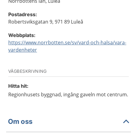
Norrbottens län, Luleå
Postadress:
Robertsviksgatan 9, 971 89 Luleå
Webbplats:
https://www.norrbotten.se/sv/vard-och-halsa/vara-
vardenheter
VÄGBESKRIVNING
Hitta hit:
Regionhusets byggnad, ingång gaveln mot centrum.
Om oss