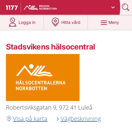
Du har valt region
Norrbotten
.
Till startsidan för 1177
på 1177.se
på 1177.se
Meny
Logga in
Hitta vård
Stadsvikens hälsocentral
Robertsviksgatan 9, 972 41 Luleå
Visa på karta
Vägbeskrivning