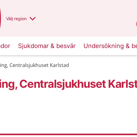
Du har valt region
Välj
en annan
region
Norrbotten
.
ador
Sjukdomar & besvär
Undersökning & b
ing, Centralsjukhuset Karlstad
ing, Centralsjukhuset Karls