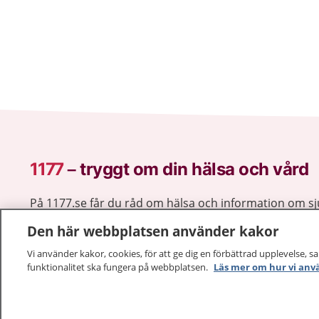
1177
–
tryggt om din hälsa och vård
På 1177.se får du råd om hälsa och information om 
vilka mottagningar du kan kontakta. Logga in för att lä
Den här webbplatsen använder kakor
och göra dina vårdärenden. Ring telefonnummer 1177
sjukvårdsrådgivning dygnet runt.
Vi använder kakor, cookies, för att ge dig en förbättrad upplevelse, s
funktionalitet ska fungera på webbplatsen.
Läs mer om hur vi anv
1177 ger dig råd när du vill må bättre.