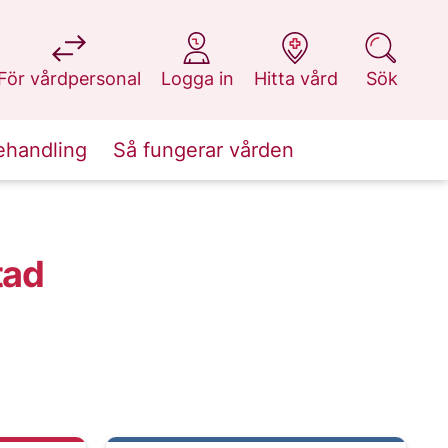
på 1177.se
på 1177.se
på 1177.se
på 1177.se
För vårdpersonal
Logga in
Hitta vård
Sök
ehandling
Så fungerar vården
tad