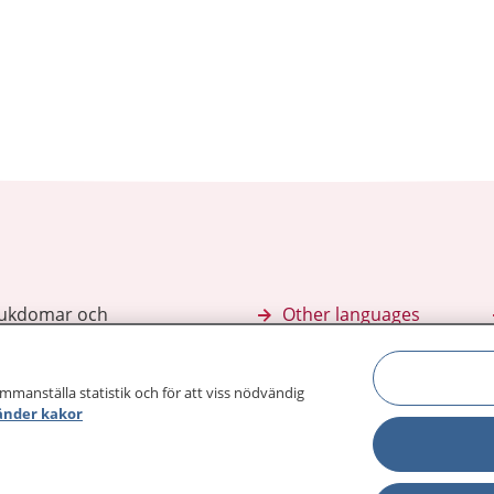
sjukdomar och
Other languages
sa din journal
Lättläst svenska
 för
ammanställa statistik och för att viss nödvändig
änder kakor