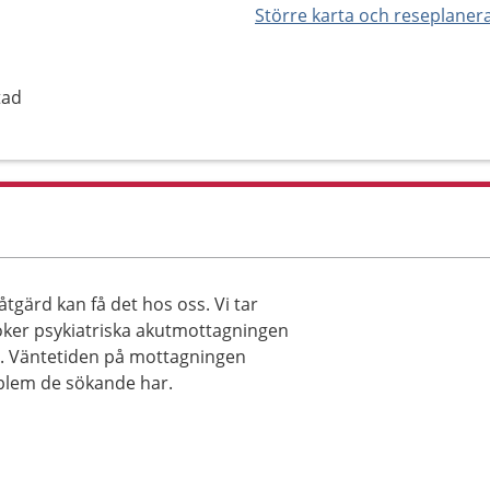
Större karta och reseplaner
tad
gärd kan få det hos oss. Vi tar
öker psykiatriska akutmottagningen
40. Väntetiden på mottagningen
oblem de sökande har.