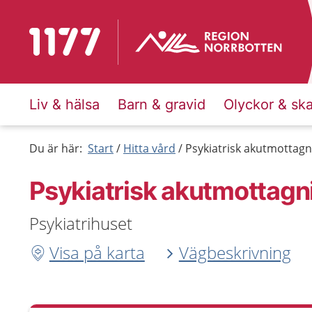
Till startsidan för 1177
Liv & hälsa
Barn & gravid
Olyckor & sk
Du är här:
Start
Hitta vård
Psykiatrisk akutmottagn
Psykiatrisk akutmottagn
Psykiatrihuset
Visa på karta
Vägbeskrivning