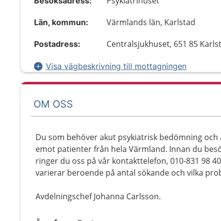
Psykiatrihuset
Besöksadress:
Värmlands län, Karlstad
Län, kommun:
Centralsjukhuset, 651 85 Karls
Postadress:
Visa vägbeskrivning till mottagningen
OM OSS
Du som behöver akut psykiatrisk bedömning och åt
emot patienter från hela Värmland. Innan du bes
ringer du oss på vår kontakttelefon, 010-831 98 
varierar beroende på antal sökande och vilka pr
Avdelningschef Johanna Carlsson.