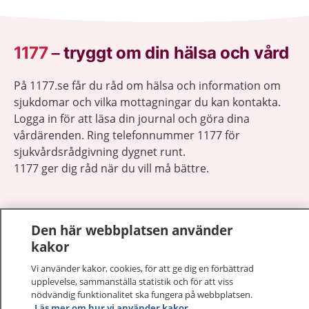
1177
–
tryggt om din hälsa och vård
På 1177.se får du råd om hälsa och information om
sjukdomar och vilka mottagningar du kan kontakta.
Logga in för att läsa din journal och göra dina
vårdärenden. Ring telefonnummer 1177 för
sjukvårdsrådgivning dygnet runt.
1177 ger dig råd när du vill må bättre.
Den här webbplatsen använder
kakor
Visa inn
1177 på flera språk
Vi använder kakor, cookies, för att ge dig en förbättrad
upplevelse, sammanställa statistik och för att viss
Visa inn
nödvändig funktionalitet ska fungera på webbplatsen.
Om 1177
Läs mer om hur vi använder kakor