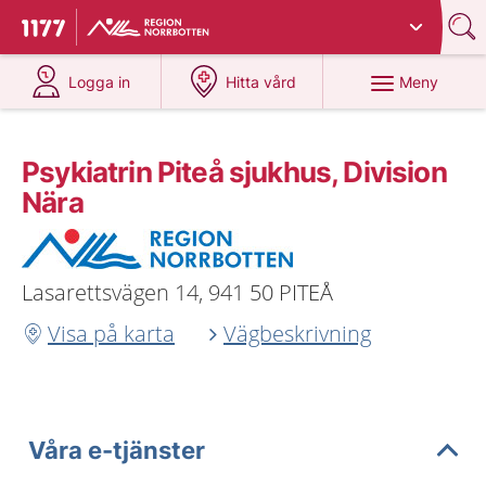
Du har valt region
Norrbotten
.
Till startsidan för 1177
på 1177.se
på 1177.se
Meny
Logga in
Hitta vård
Psykiatrin Piteå sjukhus, Division
Nära
Lasarettsvägen 14, 941 50 PITEÅ
Visa på karta
Vägbeskrivning
Våra e-tjänster