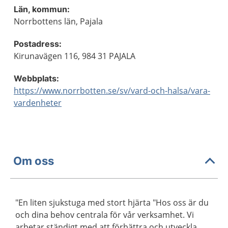
Län, kommun:
Norrbottens län, Pajala
Postadress:
Kirunavägen 116, 984 31 PAJALA
Webbplats:
https://www.norrbotten.se/sv/vard-och-halsa/vara-
vardenheter
Om oss
"En liten sjukstuga med stort hjärta "Hos oss är du
och dina behov centrala för vår verksamhet. Vi
arbetar ständigt med att förbättra och utveckla