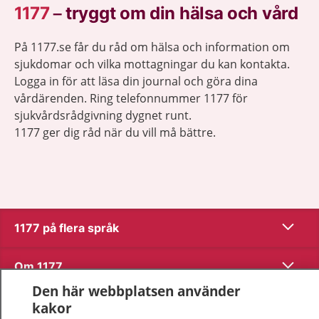
1177
–
tryggt om din hälsa och vård
På 1177.se får du råd om hälsa och information om
sjukdomar och vilka mottagningar du kan kontakta.
Logga in för att läsa din journal och göra dina
vårdärenden. Ring telefonnummer 1177 för
sjukvårdsrådgivning dygnet runt.
1177 ger dig råd när du vill må bättre.
Visa inn
1177 på flera språk
Visa inn
Om 1177
Den här webbplatsen använder
Visa inn
Kontakt
kakor