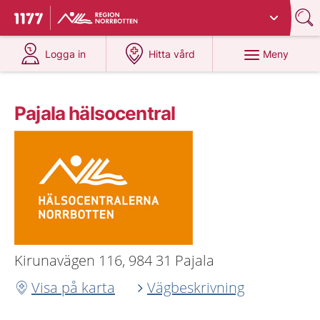
Du har valt region
Norrbotten
.
Till startsidan för 1177
på 1177.se
på 1177.se
Meny
Logga in
Hitta vård
Pajala hälsocentral
Kirunavägen 116, 984 31 Pajala
Visa på karta
Vägbeskrivning