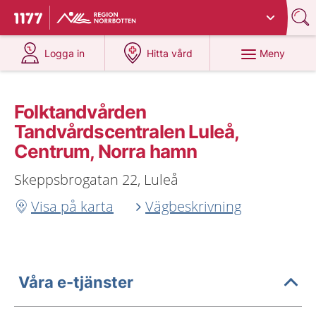
Du har valt region
Norrbotten
.
Till startsidan för 1177
på 1177.se
på 1177.se
Meny
Logga in
Hitta vård
Folktandvården
Tandvårdscentralen Luleå,
Centrum, Norra hamn
Skeppsbrogatan 22, Luleå
Visa på karta
Vägbeskrivning
Våra e-tjänster