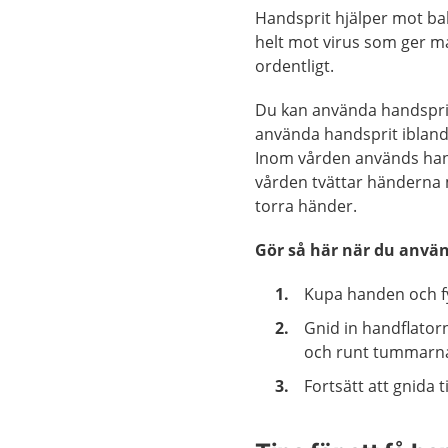
Handsprit hjälper mot bakt
helt mot virus som ger ma
ordentligt.
Du kan använda handsprit 
använda handsprit ibland 
Inom vården används han
vården tvättar händerna
torra händer.
Gör så här när du anvä
Kupa handen och fy
Gnid in handflator
och runt tummarn
Fortsätt att gnida t