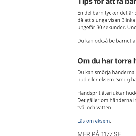
Tips för att få b
En del barn tycker det är
då att sjunga visan Blinka
ungefär 30 sekunder. Unde
Du kan också be barnet a
Om du har torra 
Du kan smörja händerna 
hud eller eksem. Smörj hä
Handsprit återfuktar hud
Det gäller om händerna in
tvål och vatten.
Läs om eksem
.
MER PÅ 1177.SE