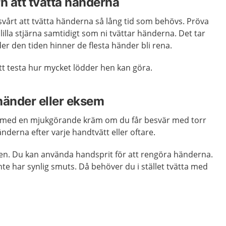
arn att tvätta händerna
 svårt att tvätta händerna så lång tid som behövs. Pröva
 lilla stjärna samtidigt som ni tvättar händerna. Det tar
r den tiden hinner de flesta händer bli rena.
tt testa hur mycket lödder hen kan göra.
händer eller eksem
med en mjukgörande kräm om du får besvär med torr
nderna efter varje handtvätt eller oftare.
en. Du kan använda handsprit för att rengöra händerna.
te har synlig smuts. Då behöver du i stället tvätta med