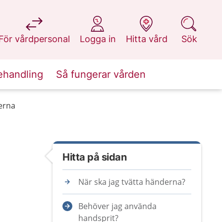
på 1177.se
på 1177.se
på 1177.se
på 1177.se
För vårdpersonal
Logga in
Hitta vård
Sök
ehandling
Så fungerar vården
derna
Hitta på sidan
När ska jag tvätta händerna?
Behöver jag använda
handsprit?