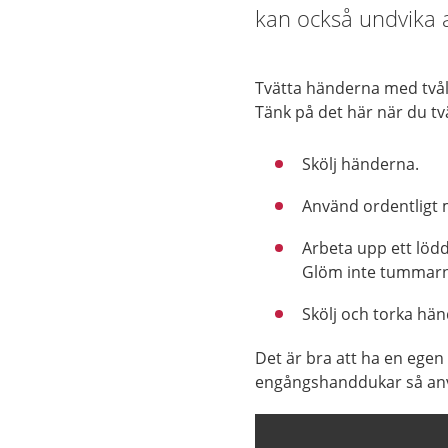
kan också undvika a
Tvätta händerna med tvål i
Tänk på det här när du t
Skölj händerna.
Använd ordentligt 
Arbeta upp ett lödd
Glöm inte tummarna
Skölj och torka hä
Det är bra att ha en ege
engångshanddukar så anv