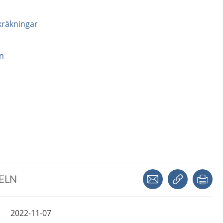
kräkningar
n
Dela via mejl
Kopiera län
Skr
KELN
2022-11-07