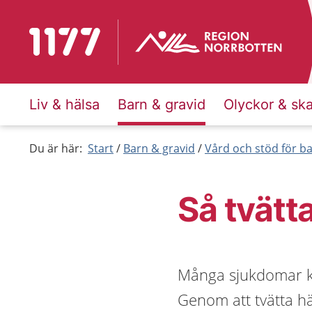
Till startsidan för 1177
Liv & hälsa
Barn & gravid
Olyckor & sk
Du är här:
Start
Barn & gravid
Vård och stöd för b
Så tvätt
Många sjukdomar k
Genom att tvätta hä