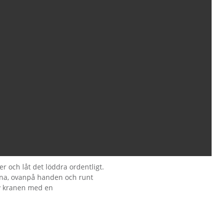
r och låt det löddra ordentligt.
rna, ovanpå handen och runt
v kranen med en