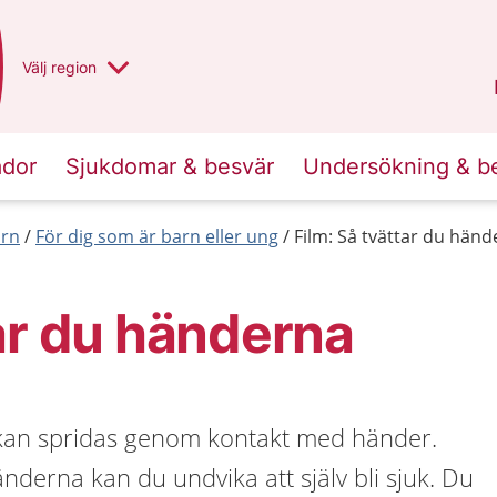
Du har valt region
Välj
en annan
region
Norrbotten
.
ador
Sjukdomar & besvär
Undersökning & b
arn
För dig som är barn eller ung
Film: Så tvättar du hän
ar du händerna
an spridas genom kontakt med händer.
nderna kan du undvika att själv bli sjuk. Du