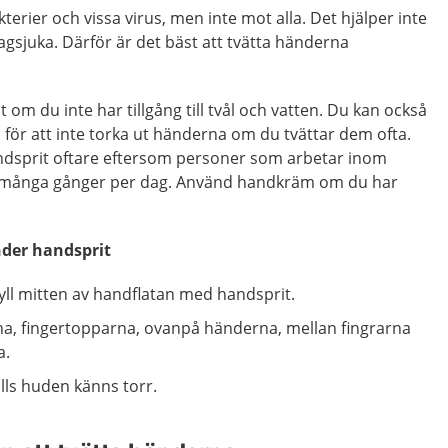
erier och vissa virus, men inte mot alla. Det hjälper inte
gsjuka. Därför är det bäst att tvätta händerna
om du inte har tillgång till tvål och vatten. Du kan också
för att inte torka ut händerna om du tvättar dem ofta.
dsprit oftare eftersom personer som arbetar inom
 många gånger per dag. Använd handkräm om du har
nder handsprit
ll mitten av handflatan med handsprit.
na, fingertopparna, ovanpå händerna, mellan fingrarna
a.
ills huden känns torr.