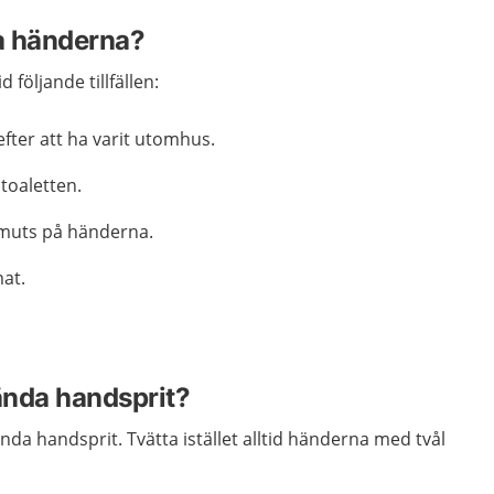
ta händerna?
 följande tillfällen:
fter att ha varit utomhus.
 toaletten.
smuts på händerna.
mat.
ända handsprit?
nda handsprit. Tvätta istället alltid händerna med tvål