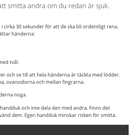
tt smitta andra om du redan är sjuk.
 cirka 30 sekunder för att de ska bli ordentligt rena.
vättar händerna:
med tvål.
er och se till att hela händerna är täckta med lödder.
, ovansidorna och mellan fingrarna.
nderna noga.
n handduk och inte dela den med andra. Finns det
änd dem. Egen handduk minskar risken för smitta.