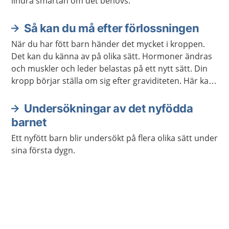
lindra smärtan om det behövs.
Så kan du må efter förlossningen
När du har fött barn händer det mycket i kroppen.
Det kan du känna av på olika sätt. Hormoner ändras
och muskler och leder belastas på ett nytt sätt. Din
kropp börjar ställa om sig efter graviditeten. Här kan
du läsa om vad som kan hända med kroppen efter
att du har fött barn.
Undersökningar av det nyfödda
barnet
Ett nyfött barn blir undersökt på flera olika sätt under
sina första dygn.