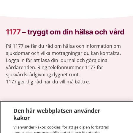
1177
–
tryggt om din hälsa och vård
På 1177.se får du råd om hälsa och information om
sjukdomar och vilka mottagningar du kan kontakta.
Logga in för att läsa din journal och göra dina
vårdärenden. Ring telefonnummer 1177 för
sjukvårdsrådgivning dygnet runt.
1177 ger dig råd när du vill må bättre.
Den här webbplatsen använder
kakor
Visa inn
1177 på flera språk
Vi använder kakor, cookies, för att ge dig en förbättrad
upplevelse, sammanställa statistik och för att viss