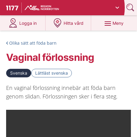
Du har valt region
Norrbotten
.
Till startsidan för 1177
på 1177.se
på 1177.se
Meny
Logga in
Hitta vård
Olika sätt att föda barn
Vaginal förlossning
Svenska
Lättläst svenska
En vaginal förlossning innebär att föda barn
genom slidan. Förlossningen sker i flera steg.