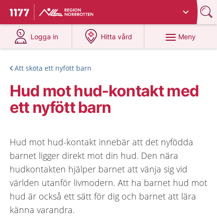
Du har valt region
Norrbotten
.
Till startsidan för 1177
på 1177.se
på 1177.se
Meny
Logga in
Hitta vård
Att sköta ett nyfött barn
Hud mot hud-kontakt med
ett nyfött barn
Hud mot hud-kontakt innebär att det nyfödda
barnet ligger direkt mot din hud. Den nära
hudkontakten hjälper barnet att vänja sig vid
världen utanför livmodern. Att ha barnet hud mot
hud är också ett sätt för dig och barnet att lära
känna varandra.