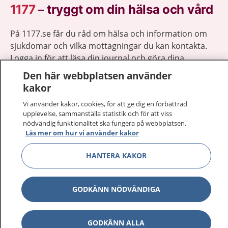
1177
–
tryggt om din hälsa och vård
På 1177.se får du råd om hälsa och information om
sjukdomar och vilka mottagningar du kan kontakta.
Logga in för att läsa din journal och göra dina
vårdärenden. Ring telefonnummer 1177 för
Den här webbplatsen använder
sjukvårdsrådgivning dygnet runt.
kakor
1177 ger dig råd när du vill må bättre.
Vi använder kakor, cookies, för att ge dig en förbättrad
upplevelse, sammanställa statistik och för att viss
nödvändig funktionalitet ska fungera på webbplatsen.
Läs mer om hur vi använder kakor
HANTERA KAKOR
Visa inn
1177 på flera språk
Visa inn
GODKÄNN NÖDVÄNDIGA
Om 1177
Visa inn
Kontakt
GODKÄNN ALLA