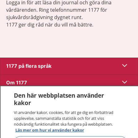
Logga in för att läsa din journal och göra dina
vårdärenden. Ring telefonnummer 1177 för
sjukvårdsrådgivning dygnet runt.
1177 ger dig råd när du vill må bättre.
Visa inn
1177 på flera språk
Visa inn
Om 1177
Den här webbplatsen använder
Visa inn
Kontakt
kakor
Vi använder kakor, cookies, för att ge dig en förbättrad
upplevelse, sammanställa statistik och för att viss
Behandling av personuppgifter
nödvändig funktionalitet ska fungera på webbplatsen.
Läs mer om hur vi använder kakor