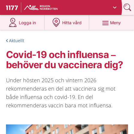
Du har valt region
Norrbotten
.
Till startsidan för 1177
på 1177.se
på 1177.se
Meny
Logga in
Hitta vård
Aktuellt
Covid-19 och influensa –
behöver du vaccinera dig?
Under hösten 2025 och vintern 2026
rekommenderas en del att vaccinera sig mot
både influensa och covid-19. En del
rekommenderas vaccin bara mot influensa.