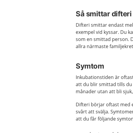
Så smittar difteri
Difteri smittar endast me
exempel vid kyssar. Du ka
som en smittad person. D
allra närmaste familjekre
Symtom
Inkubationstiden är oftast
att du blir smittad tills d
månader utan att bli sjuk
Difteri börjar oftast med 
svårt att svälja. Symto
att du får följande symto