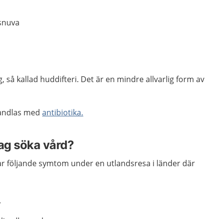
snuva
 så kallad huddifteri. Det är en mindre allvarlig form av
ehandlas med
antibiotika.
jag söka vård?
r följande symtom under en utlandsresa i länder där
.