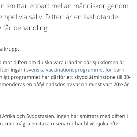
en smittar enbart mellan människor genom
xempel via saliv. Difteri är en livshotande
 får behandling.
ta krupp.
dd mot difteri om du ska vara i länder där sjukdomen är
fteri
ingår i
svenska vaccinationsprogrammet för barn.
ligt programmet har därför ett skydd åtminstone till 30-
mmenderas en påfyllnadsdos av vaccin minst vart 20:e år.
 Afrika och Sydostasien. Ingen har smittats med difteri i
n, men några enstaka resenärer har blivit sjuka efter