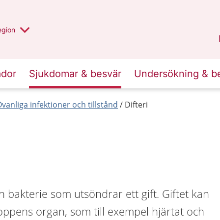
r valt region
n annan
egion
Kronoberg
.
ador
Sjukdomar & besvär
Undersökning & b
vanliga infektioner och tillstånd
Difteri
n bakterie som utsöndrar ett gift. Giftet kan
ppens organ, som till exempel hjärtat och