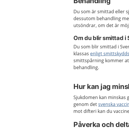
Behandling
Du som är smittad eller 
dessutom behandling med 
utsöndrar, om det är möjl
Om du blir smittad i
Du som blir smittad i Sver
klassas
enligt smittskydd
smittspårning kommer att 
behandling.
Hur kan jag minsk
Sjukdomen kan minskas ge
genom det
svenska vacc
mot difteri kan du vaccin
Påverka och delta