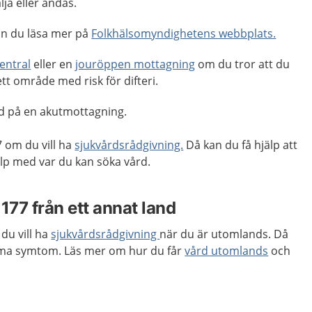
lja eller andas.
kan du läsa mer på
Folkhälsomyndighetens webbplats.
entral
eller en
jouröppen mottagning
om du tror att du
 ett område med risk för difteri.
rd på en akutmottagning.
 om du vill ha
sjukvårdsrådgivning.
Då kan du få hjälp att
p med var du kan söka vård.
1177 från ett annat land
du vill ha
sjukvårdsrådgivning
när du är utomlands. Då
döma symtom. Läs mer om hur du får
vård utomlands
och