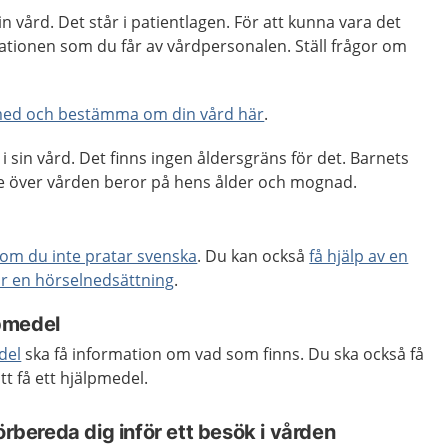
din vård. Det står i patientlagen. För att kunna vara det
ationen som du får av vårdpersonalen. Ställ frågor om
med och bestämma om din vård här
.
i sin vård. Det finns ingen åldersgräns för det. Barnets
nde över vården beror på hens ålder och mognad.
k om du inte pratar svenska
. Du kan också
få hjälp av en
ar en hörselnedsättning
.
pmedel
del
ska få information om vad som finns. Du ska också få
tt få ett hjälpmedel.
örbereda dig inför ett besök i vården