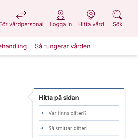
på 1177.se
på 1177.se
på 1177.se
på 1177.se
För vårdpersonal
Logga in
Hitta vård
Sök
ehandling
Så fungerar vården
Hitta på sidan
Var finns difteri?
Så smittar difteri