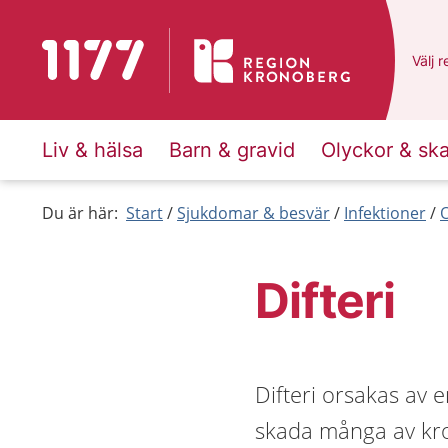
Till startsidan för 1177
Du ha
Välj
e
r
Liv & hälsa
Barn & gravid
Olyckor & sk
Du är här:
Start
Sjukdomar & besvär
Infektioner
O
Difteri
Difteri orsakas av e
skada många av kro