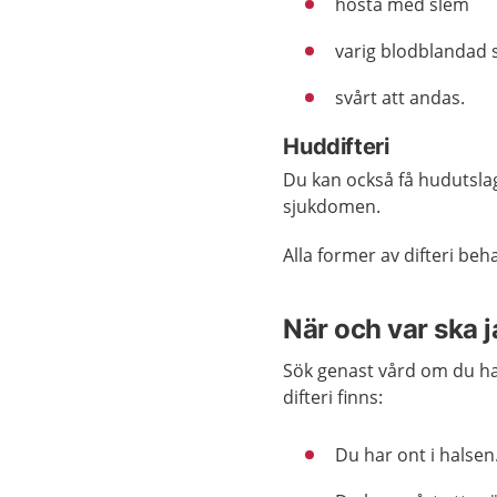
hosta med slem
varig blodblandad 
svårt att andas.
Huddifteri
Du kan också få hudutslag,
sjukdomen.
Alla former av difteri b
När och var ska 
Sök genast vård om du ha
difteri finns:
Du har ont i halsen