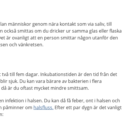
llan människor genom nära kontakt som via saliv, till
n också smittas om du dricker ur samma glas eller flaska
et är ovanligt att en person smittar någon utanför den
tsen och vänkretsen.
 två till fem dagar. Inkubationstiden är den tid från det
u blir sjuk. Du kan vara bärare av bakterien i flera
, då är du oftast mycket mindre smittsam.
en infektion i halsen. Du kan då få feber, ont i halsen och
men påminner om
halsfluss.
Efter ett par dygn är det vanligt
m: