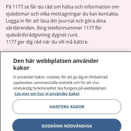
På 1177.se får du råd om hälsa och information om
sjukdomar och vilka mottagningar du kan kontakta.
Logga in för att läsa din journal och göra dina
vårdärenden. Ring telefonnummer 1177 för
sjukvårdsrådgivning dygnet runt.
1177 ger dig råd när du vill må bättre.
Den här webbplatsen använder
kakor
Vi använder kakor, cookies, för att ge dig en förbättrad
Visa inn
1177 på flera språk
upplevelse, sammanställa statistik och för att viss
nödvändig funktionalitet ska fungera på webbplatsen.
Läs mer om hur vi använder kakor
Visa inn
Om 1177
HANTERA KAKOR
Visa inn
Kontakt
GODKÄNN NÖDVÄNDIGA