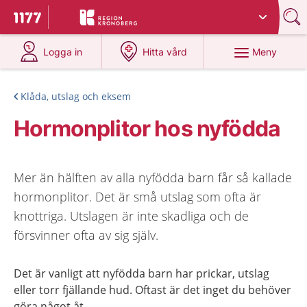
Du har valt region
Kronoberg
.
Till startsidan för 1177
på 1177.se
på 1177.se
Meny
Logga in
Hitta vård
Klåda, utslag och eksem
Hormonplitor hos nyfödda
Mer än hälften av alla nyfödda barn får så kallade
hormonplitor. Det är små utslag som ofta är
knottriga. Utslagen är inte skadliga och de
försvinner ofta av sig själv.
Det är vanligt att nyfödda barn har prickar, utslag
eller torr fjällande hud. Oftast är det inget du behöver
göra något åt.