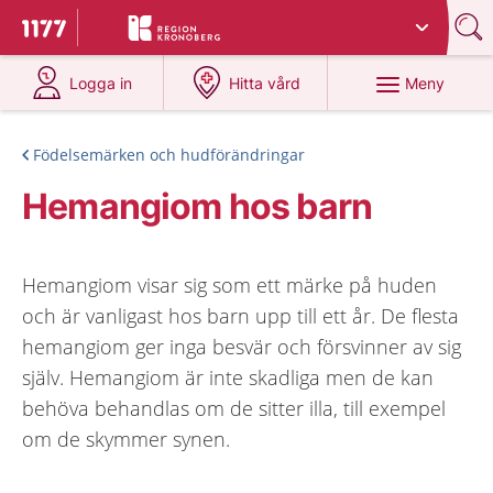
Du har valt region
Kronoberg
.
Till startsidan för 1177
på 1177.se
på 1177.se
Meny
Logga in
Hitta vård
Födelsemärken och hudförändringar
Hemangiom hos barn
Hemangiom visar sig som ett märke på huden
och är vanligast hos barn upp till ett år. De flesta
hemangiom ger inga besvär och försvinner av sig
själv. Hemangiom är inte skadliga men de kan
behöva behandlas om de sitter illa, till exempel
om de skymmer synen.