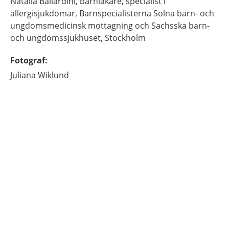
Natalia
Ballardini,
barnläkare, specialist i
allergisjukdomar,
Barnspecialisterna Solna barn- och
ungdomsmedicinsk mottagning och Sachsska barn-
och ungdomssjukhuset,
Stockholm
Fotograf
:
Juliana
Wiklund