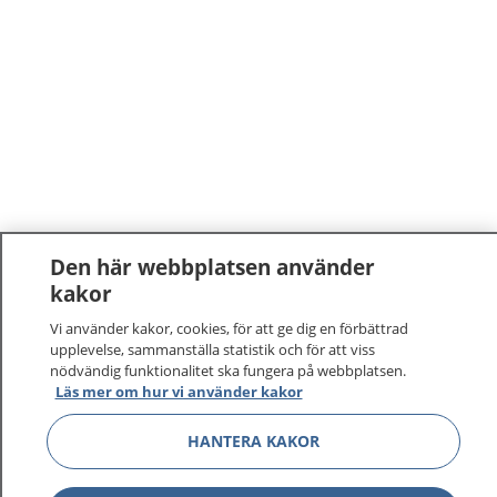
Den här webbplatsen använder
kakor
1177
–
tryggt om din hälsa och vård
Vi använder kakor, cookies, för att ge dig en förbättrad
upplevelse, sammanställa statistik och för att viss
På 1177.se får du råd om hälsa och information om
nödvändig funktionalitet ska fungera på webbplatsen.
sjukdomar och vilka mottagningar du kan kontakta.
Läs mer om hur vi använder kakor
Logga in för att läsa din journal och göra dina
vårdärenden. Ring telefonnummer 1177 för
HANTERA KAKOR
sjukvårdsrådgivning dygnet runt.
1177 ger dig råd när du vill må bättre.