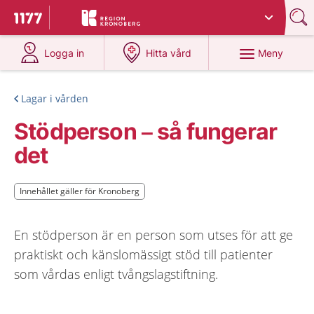
Du har valt region
Kronoberg
.
Till startsidan för 1177
på 1177.se
på 1177.se
Meny
Logga in
Hitta vård
Lagar i vården
Stödperson – så fungerar
det
Innehållet gäller för Kronoberg
Innehållet gäller för Kronoberg
En stödperson är en person som utses för att ge
praktiskt och känslomässigt stöd till patienter
som vårdas enligt tvångslagstiftning.