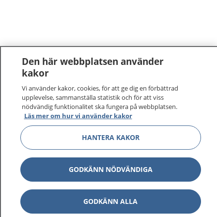
Den här webbplatsen använder
kakor
Vi använder kakor, cookies, för att ge dig en förbättrad
upplevelse, sammanställa statistik och för att viss
nödvändig funktionalitet ska fungera på webbplatsen.
Läs mer om hur vi använder kakor
1177
–
tryggt om din hälsa och vård
HANTERA KAKOR
På 1177.se får du råd om hälsa och information om
sjukdomar och vilka mottagningar du kan kontakta.
GODKÄNN NÖDVÄNDIGA
Logga in för att läsa din journal och göra dina
vårdärenden. Ring telefonnummer 1177 för
sjukvårdsrådgivning dygnet runt.
GODKÄNN ALLA
1177 ger dig råd när du vill må bättre.