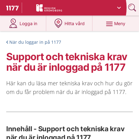
Du har valt region
Kronoberg
.
Till startsidan för 1177
på 1177.se
på 1177.se
Meny
Logga in
Hitta vård
När du loggar in på 1177
Support och tekniska krav
när du är inloggad på 1177
Här kan du läsa mer tekniska krav och hur du gör
om du får problem när du är inloggad på 1177.
Innehåll - Support och tekniska krav
när du är inloggad på 1177