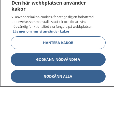
Logga in för att läsa din journal och göra dina
Den här webbplatsen använder
vårdärenden. Ring telefonnummer 1177 för
kakor
sjukvårdsrådgivning dygnet runt.
Vi använder kakor, cookies, för att ge dig en förbättrad
1177 ger dig råd när du vill må bättre.
upplevelse, sammanställa statistik och för att viss
nödvändig funktionalitet ska fungera på webbplatsen.
Läs mer om hur vi använder kakor
HANTERA KAKOR
Visa inn
1177 på flera språk
GODKÄNN NÖDVÄNDIGA
Visa inn
Om 1177
GODKÄNN ALLA
Visa inn
Kontakt
Behandling av personuppgifter
Hantering av kakor