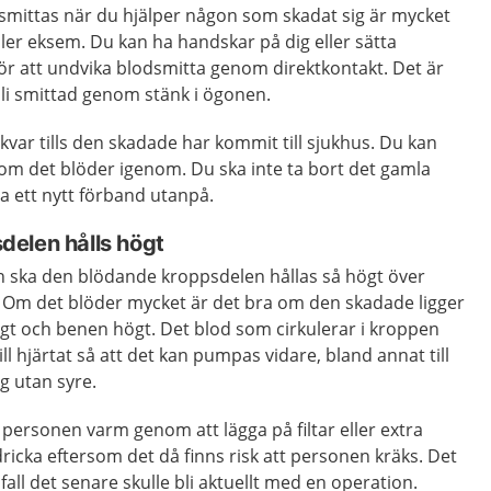
dsmittas när du hjälper någon som skadat sig är mycket
ller eksem. Du kan ha handskar på dig eller sätta
ör att undvika blodsmitta genom direktkontakt. Det är
 bli smittad genom stänk i ögonen.
 kvar tills den skadade har kommit till sjukhus. Du kan
 om det blöder igenom. Du ska inte ta bort det gamla
a ett nytt förband utanpå.
elen hålls högt
n ska den blödande kroppsdelen hållas så högt över
t. Om det blöder mycket är det bra om den skadade ligger
ågt och benen högt. Det blod som cirkulerar i kroppen
till hjärtat så att det kan pumpas vidare, bland annat till
g utan syre.
personen varm genom att lägga på filtar eller extra
dricka eftersom det då finns risk att personen kräks. Det
all det senare skulle bli aktuellt med en operation.