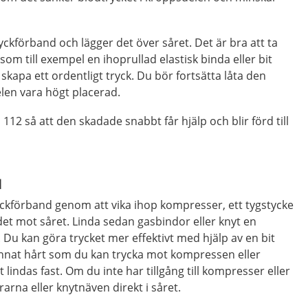
yckförband och lägger det över såret. Det är bra att ta
som till exempel en ihoprullad elastisk binda eller bit
tt skapa ett ordentligt tryck. Du bör fortsätta låta den
en vara högt placerad.
ga 112 så att den skadade snabbt får hjälp och blir förd till
d
yckförband genom att vika ihop kompresser, ett tygstycke
 det mot såret. Linda sedan gasbindor eller knyt en
 Du kan göra trycket mer effektivt med hjälp av en bit
 annat hårt som du kan trycka mot kompressen eller
lindas fast. Om du inte har tillgång till kompresser eller
rarna eller knytnäven direkt i såret.