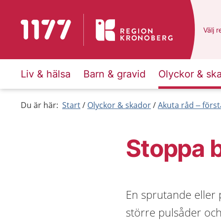
Till startsidan för 1177
Du ha
Välj
e
r
Liv & hälsa
Barn & gravid
Olyckor & sk
Du är här:
Start
Olyckor & skador
Akuta råd – först
Stoppa 
En sprutande eller 
större pulsåder och