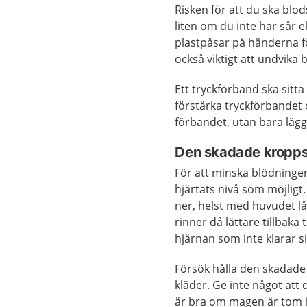
Risken för att du ska blo
liten om du inte har sår e
plastpåsar på händerna f
också viktigt att undvika
Ett tryckförband ska sitta
förstärka tryckförbandet
förbandet, utan bara lägg
Den skadade kroppsd
För att minska blödninge
hjärtats nivå som möjlig
ner, helst med huvudet l
rinner då lättare tillbaka 
hjärnan som inte klarar si
Försök hålla den skadade 
kläder. Ge inte något att 
är bra om magen är tom if