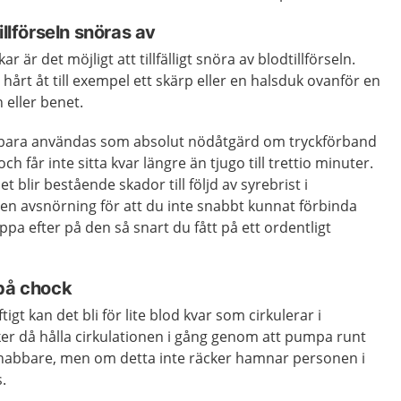
illförseln snöras av
är det möjligt att tillfälligt snöra av blodtillförseln.
hårt åt till exempel ett skärp eller en halsduk ovanför en
eller benet.
 bara användas som absolut nödåtgärd om tryckförband
ch får inte sitta kvar längre än tjugo till trettio minuter.
et blir bestående skador till följd av syrebrist i
en avsnörning för att du inte snabbt kunnat förbinda
ppa efter på den så snart du fått på ett ordentligt
 på chock
igt kan det bli för lite blod kvar som cirkulerar i
ker då hålla cirkulationen i gång genom att pumpa runt
nabbare, men om detta inte räcker hamnar personen i
.