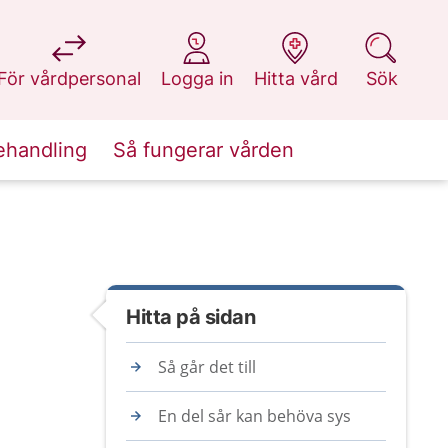
på 1177.se
på 1177.se
på 1177.se
på 1177.se
För vårdpersonal
Logga in
Hitta vård
Sök
ehandling
Så fungerar vården
Hitta på sidan
Så går det till
En del sår kan behöva sys