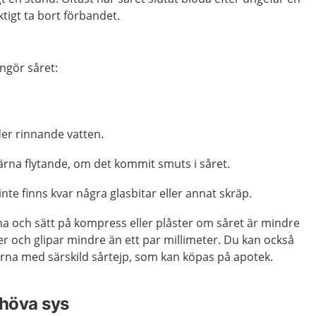
ktigt ta bort förbandet.
ngör såret:
der rinnande vatten.
ärna flytande, om det kommit smuts i såret.
inte finns kvar några glasbitar eller annat skräp.
na och sätt på kompress eller plåster om såret är mindre
r och glipar mindre än ett par millimeter. Du kan också
erna med särskild sårtejp, som kan köpas på apotek.
ehöva sys