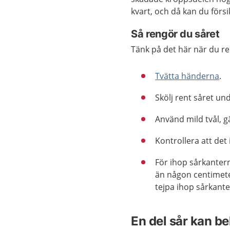
kvart, och då kan du försi
Så rengör du såret
Tänk på det här när du re
Tvätta händerna
.
Skölj rent såret un
Använd mild tvål, g
Kontrollera att det 
För ihop sårkanter
än någon centimete
tejpa ihop sårkant
En del sår kan b