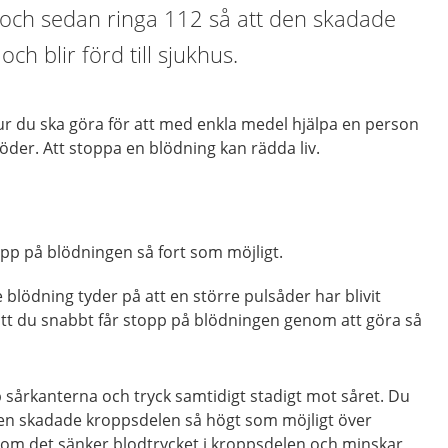
och sedan ringa 112 så att den skadade
ch blir förd till sjukhus.
 hur du ska göra för att med enkla medel hjälpa en person
öder. Att stoppa en blödning kan rädda liv.
topp på blödningen så fort som möjligt.
blödning tyder på att en större pulsåder har blivit
 att du snabbt får stopp på blödningen genom att göra så
 sårkanterna och tryck samtidigt stadigt mot såret. Du
den skadade kroppsdelen så högt som möjligt över
rsom det sänker blodtrycket i kroppsdelen och minskar