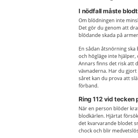
I nödfall måste blodt
Om blödningen inte minskar 
Det gör du genom att dra 
blödande skada på armen 
En sådan åtsnörning ska
och högläge inte hjälper, o
Annars finns det risk att d
vävnaderna. Har du gjort 
såret kan du prova att slä
förband.
Ring 112 vid tecken
När en person blöder kraft
blodkärlen. Hjärtat försö
det kvarvarande blodet s
chock och blir medvetslös