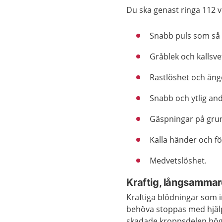
Du ska genast ringa 112 
Snabb puls som så
Gråblek och kallsve
Rastlöshet och ånge
Snabb och ytlig an
Gäspningar på grun
Kalla händer och fö
Medvetslöshet.
Kraftig, långsammar
Kraftiga blödningar som 
behöva stoppas med hjälp 
skadade kroppsdelen högt 