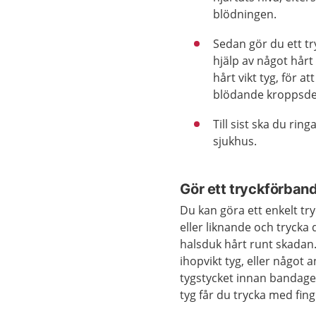
blödningen.
Sedan gör du ett tr
hjälp av något hårt 
hårt vikt tyg, för a
blödande kroppsdel
Till sist ska du rin
sjukhus.
Gör ett tryckförban
Du kan göra ett enkelt tr
eller liknande och trycka
halsduk hårt runt skadan.
ihopvikt tyg, eller något
tygstycket innan bandaget 
tyg får du trycka med fing