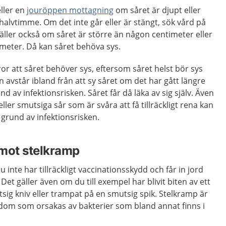
ller en
jouröppen mottagning
om såret är djupt eller
 halvtimme. Om det inte går eller är stängt, sök vård på
ller också om såret är större än någon centimeter eller
limeter. Då kan såret behöva sys.
r att såret behöver sys, eftersom såret helst bör sys
 avstår ibland från att sy såret om det har gått längre
nd av infektionsrisken. Såret får då läka av sig själv. Även
ller smutsiga sår som är svåra att få tillräckligt rena kan
rund av infektionsrisken.
 mot stelkramp
 inte har tillräckligt vaccinationsskydd och får in jord
 Det gäller även om du till exempel har blivit biten av ett
tsig kniv eller trampat på en smutsig spik. Stelkramp är
ukdom som orsakas av bakterier som bland annat finns i