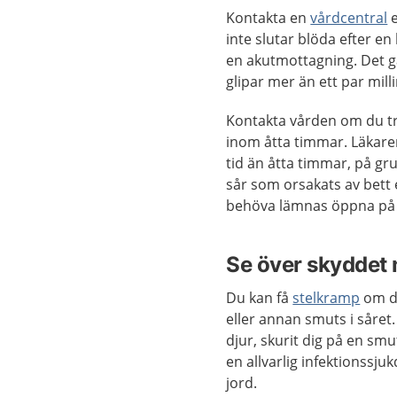
Kontakta en
vårdcentral
e
inte slutar blöda efter en
en akutmottagning. Det gä
glipar mer än ett par mil
Kontakta vården om du tro
inom åtta timmar. Läkaren
tid än åtta timmar, på gru
sår som orsakats av bett e
behöva lämnas öppna på g
Se över skyddet
Du kan få
stelkramp
om du
eller annan smuts i såret.
djur, skurit dig på en smu
en allvarlig infektionssj
jord.