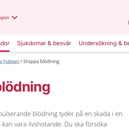
r valt region
n annan
egion
Kronoberg
.
ador
Sjukdomar & besvär
Undersökning & b
a hjälpen
Stoppa blödning
blödning
pulserande blödning tyder på en skada i en
 kan vara livshotande. Du ska försöka