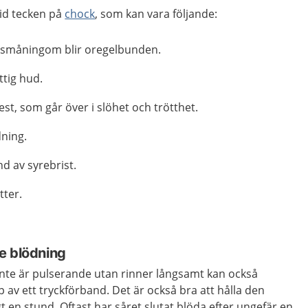
vid tecken på
chock
, som kan vara följande:
 småningom blir oregelbunden.
ttig hud.
st, som går över i slöhet och trötthet.
dning.
d av syrebrist.
tter.
e blödning
inte är pulserande utan rinner långsamt kan också
av ett tryckförband. Det är också bra att hålla den
en stund. Oftast har såret slutat blöda efter ungefär en