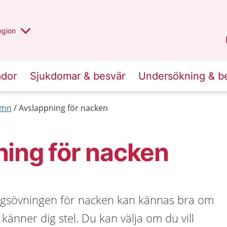
r valt region
n annan
egion
Kronoberg
.
ador
Sjukdomar & besvär
Undersökning & b
ömn
Avslappning för nacken
ing för nacken
ngsövningen för nacken kan kännas bra om
 känner dig stel. Du kan välja om du vill