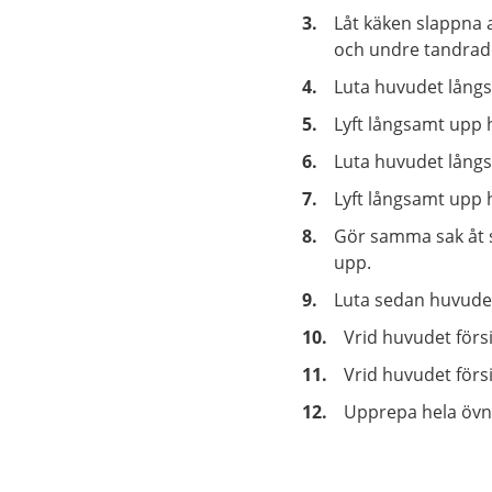
Låt käken slappna a
och undre tandrad
Luta huvudet långsa
Lyft långsamt upp h
Luta huvudet lång
Lyft långsamt upp 
Gör samma sak åt si
upp.
Luta sedan huvudet 
Vrid huvudet försik
Vrid huvudet försik
Upprepa hela övn