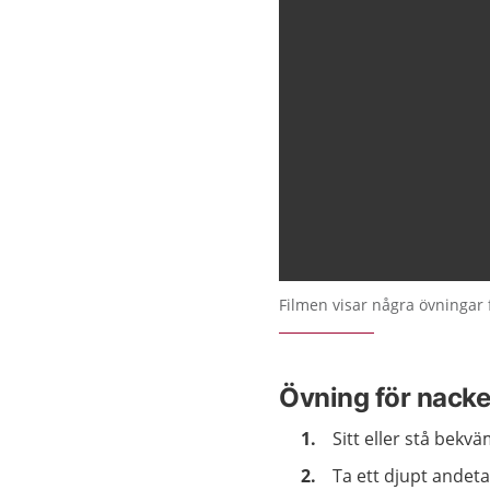
Filmen visar några övningar 
Övning för nack
Sitt eller stå bekvä
Ta ett djupt andet