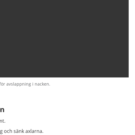
för avslappning i nacken.
en
mt.
ag och sänk axlarna.