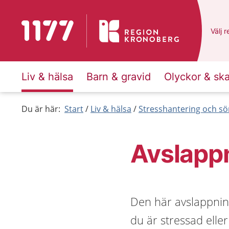
Till startsidan för 1177
Du ha
Välj
e
r
Liv & hälsa
Barn & gravid
Olyckor & sk
Du är här:
Start
Liv & hälsa
Stresshantering och s
Avslappn
Den här avslappni
du är stressad eller