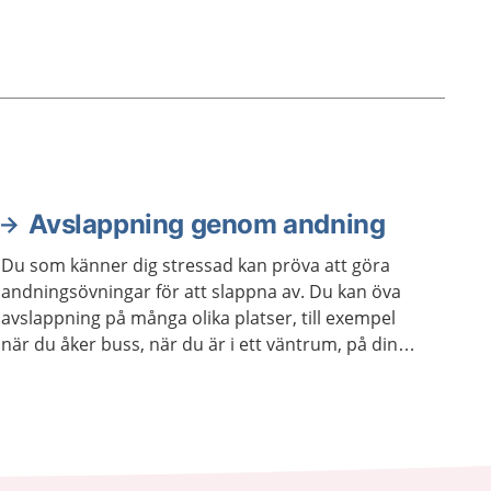
Avslappning genom andning
Du som känner dig stressad kan pröva att göra
andningsövningar för att slappna av. Du kan öva
avslappning på många olika platser, till exempel
när du åker buss, när du är i ett väntrum, på din
skola eller arbetsplats. Du kan också öva
avslappning när du ligger ner.