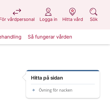
på 1177.se
på 1177.se
på 1177.se
på 1177.se
För vårdpersonal
Logga in
Hitta vård
Sök
ehandling
Så fungerar vården
Hitta på sidan
Övning för nacken