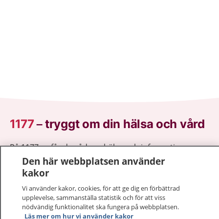
1177
–
tryggt om din hälsa och vård
På 1177.se får du råd om hälsa och information om
sjukdomar och vilka mottagningar du kan kontakta.
Den här webbplatsen använder
Logga in för att läsa din journal och göra dina
kakor
vårdärenden. Ring telefonnummer 1177 för
Vi använder kakor, cookies, för att ge dig en förbättrad
sjukvårdsrådgivning dygnet runt.
upplevelse, sammanställa statistik och för att viss
1177 ger dig råd när du vill må bättre.
nödvändig funktionalitet ska fungera på webbplatsen.
Läs mer om hur vi använder kakor