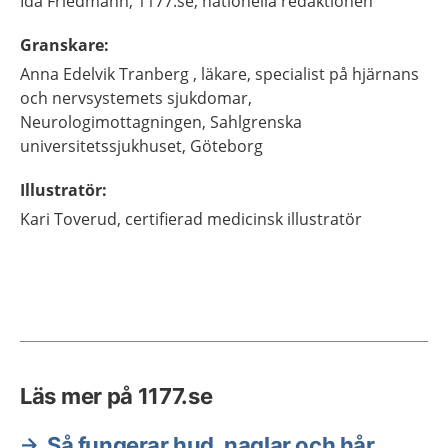
Ida
Friedmann,
1177.se, nationella redaktionen
Granskare
:
Anna
Edelvik Tranberg ,
läkare, specialist på hjärnans
och nervsystemets sjukdomar,
Neurologimottagningen, Sahlgrenska
universitetssjukhuset,
Göteborg
Illustratör
:
Kari
Toverud,
certifierad medicinsk illustratör
Läs mer på 1177.se
Så fungerar hud, naglar och hår