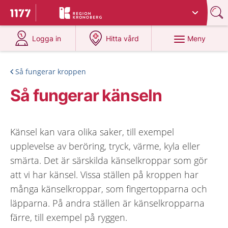
Du har valt region
Kronoberg
.
Till startsidan för 1177
på 1177.se
på 1177.se
Meny
Logga in
Hitta vård
Så fungerar kroppen
Så fungerar känseln
Känsel kan vara olika saker, till exempel
upplevelse av beröring, tryck, värme, kyla eller
smärta. Det är särskilda känselkroppar som gör
att vi har känsel. Vissa ställen på kroppen har
många känselkroppar, som fingertopparna och
läpparna. På andra ställen är känselkropparna
färre, till exempel på ryggen.