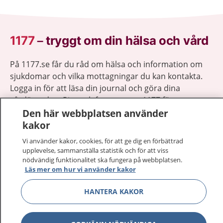
1177
–
tryggt om din hälsa och vård
På 1177.se får du råd om hälsa och information om
sjukdomar och vilka mottagningar du kan kontakta.
Logga in för att läsa din journal och göra dina
vårdärenden. Ring telefonnummer 1177 för
Den här webbplatsen använder
sjukvårdsrådgivning dygnet runt.
kakor
1177 ger dig råd när du vill må bättre.
Vi använder kakor, cookies, för att ge dig en förbättrad
upplevelse, sammanställa statistik och för att viss
nödvändig funktionalitet ska fungera på webbplatsen.
Läs mer om hur vi använder kakor
Visa inn
1177 på flera språk
HANTERA KAKOR
Visa inn
Om 1177