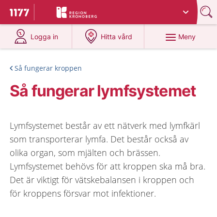
Du har valt region
Kronoberg
.
Till startsidan för 1177
på 1177.se
på 1177.se
Meny
Logga in
Hitta vård
Så fungerar kroppen
Så fungerar lymfsystemet
Lymfsystemet består av ett nätverk med lymfkärl
som transporterar lymfa. Det består också av
olika organ, som mjälten och brässen.
Lymfsystemet behövs för att kroppen ska må bra.
Det är viktigt för vätskebalansen i kroppen och
för kroppens försvar mot infektioner.