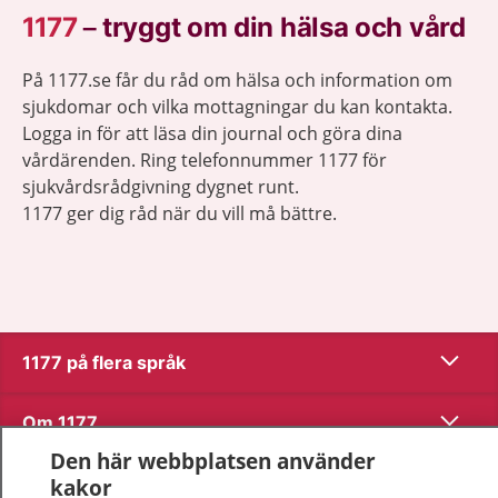
1177
–
tryggt om din hälsa och vård
På 1177.se får du råd om hälsa och information om
sjukdomar och vilka mottagningar du kan kontakta.
Logga in för att läsa din journal och göra dina
vårdärenden. Ring telefonnummer 1177 för
sjukvårdsrådgivning dygnet runt.
1177 ger dig råd när du vill må bättre.
Visa inn
1177 på flera språk
Visa inn
Om 1177
Den här webbplatsen använder
Visa inn
Kontakt
kakor