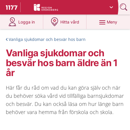
Du har valt region
Kronoberg
.
Till startsidan för 1177
på 1177.se
på 1177.se
Meny
Logga in
Hitta vård
Vanliga sjukdomar och besvär hos barn
Vanliga sjukdomar och
besvär hos barn äldre än 1
år
Här får du råd om vad du kan göra själv och när
du behöver söka vård vid tillfälliga barnsjukdomar
och besvär. Du kan också läsa om hur länge barn
behöver vara hemma från förskola och skola.