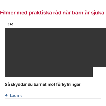
Filmer med praktiska råd när barn är sjuka
Bild
1
Bild
1
1
/
4
Visa föregående bild
Vis
Så skyddar du barnet mot förkylningar
Läs mer