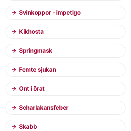
Svinkoppor - impetigo
Kikhosta
Springmask
Femte sjukan
Ont i örat
Scharlakansfeber
Skabb