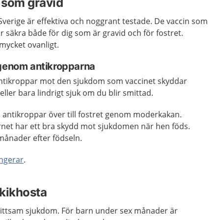
g som gravid
verige är effektiva och noggrant testade. De vaccin som
r säkra både för dig som är gravid och för fostret.
 mycket ovanligt.
 genom antikropparna
 antikroppar mot den sjukdom som vaccinet skyddar
eller bara lindrigt sjuk om du blir smittad.
a antikroppar över till fostret genom moderkakan.
rnet har ett bra skydd mot sjukdomen när hen föds.
 månader efter födseln.
ungerar
.
kikhosta
ittsam sjukdom. För barn under sex månader är