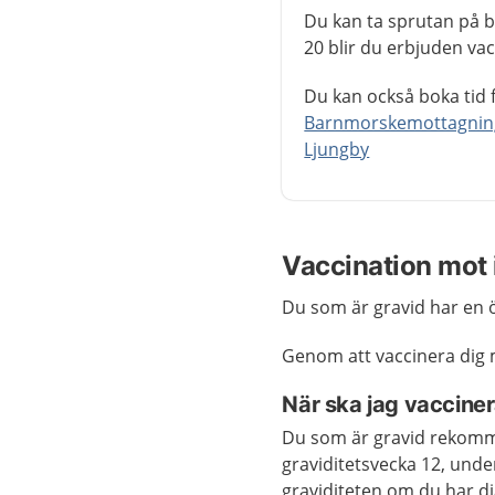
Du kan ta sprutan på b
20 blir du erbjuden vacc
Du kan också boka tid f
Barnmorskemottagning
Ljungby
Vaccination mot 
Du som är gravid har en öka
Genom att vaccinera dig mi
När ska jag vaccine
Du som är gravid rekomm
graviditetsvecka 12, under
graviditeten om du har di