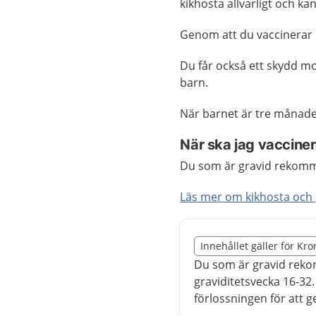
kikhosta allvarligt och ka
Genom att du vaccinerar d
Du får också ett skydd mot
barn.
När barnet är tre månade
När ska jag vaccine
Du som är gravid rekomme
Läs mer om kikhosta och 
Slut på det regionala t
Innehållet gäller för Kr
Nedan innehåll gäller r
Du som är gravid reko
graviditetsvecka 16-32
förlossningen för att ge