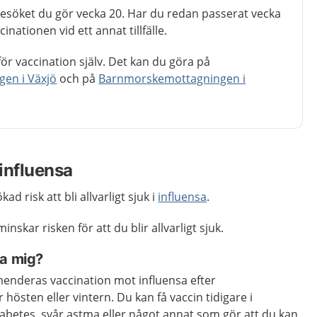
esöket du gör vecka 20. Har du redan passerat vecka
inationen vid ett annat tillfälle.
ör vaccination själv. Det kan du göra på
en i Växjö
och på
Barnmorskemottagningen i
influensa
d risk att bli allvarligt sjuk i
influensa
.
nskar risken för att du blir allvarligt sjuk.
ra mig?
enderas vaccination mot influensa efter
 hösten eller vintern. Du kan få vaccin tidigare i
abetes, svår astma eller något annat som gör att du kan