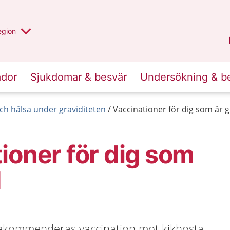
r valt region
n annan
egion
Kronoberg
.
ador
Sjukdomar & besvär
Undersökning & b
 och hälsa under graviditeten
Vaccinationer för dig som är g
ioner för dig som
d
rekommenderas vaccination mot kikhosta