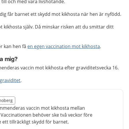
n till och med vara livshotande.
ig får barnet ett skydd mot kikhosta när hen är nyfödd.
 kikhosta själv. Då minskar risken att du smittar ditt
r kan hen få
en egen vaccination mot kikhosta
.
ra mig?
nderas vaccin mot kikhosta efter graviditetsvecka 16.
graviditet
.
illägget från region Kronoberg
onoberg
egion Kronoberg
mmenderas vaccin mot kikhosta mellan
. Vaccinationen behöver ske två veckor före
 ett tillräckligt skydd för barnet.