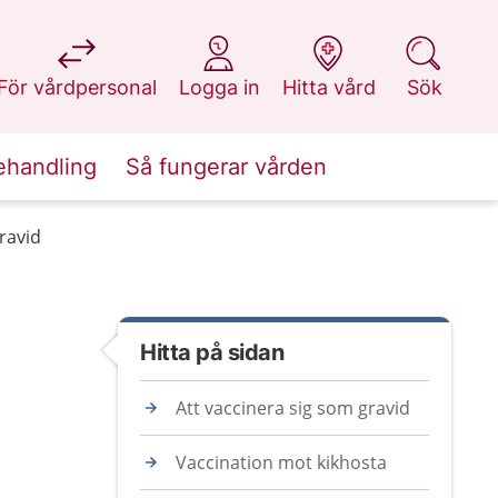
på 1177.se
på 1177.se
på 1177.se
på 1177.se
För vårdpersonal
Logga in
Hitta vård
Sök
ehandling
Så fungerar vården
ravid
Hitta på sidan
Att vaccinera sig som gravid
Vaccination mot kikhosta