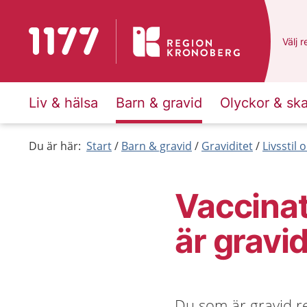
Till startsidan för 1177
Du ha
Välj
e
r
Liv & hälsa
Barn & gravid
Olyckor & sk
Du är här:
Start
Barn & gravid
Graviditet
Livsstil
Vaccinat
är gravi
Du som är gravid 