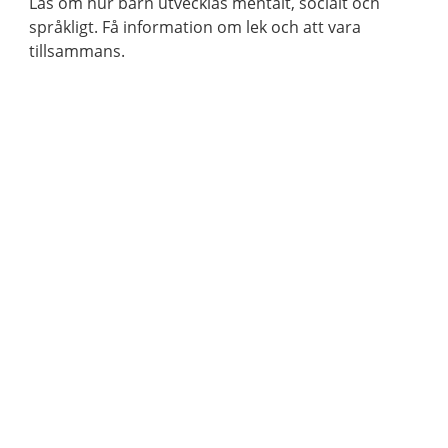
Läs om hur barn utvecklas mentalt, socialt och
språkligt. Få information om lek och att vara
tillsammans.