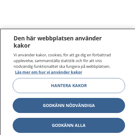
Den här webbplatsen använder
kakor
1177
–
tryggt om din hälsa och vård
Vi använder kakor, cookies, för att ge dig en förbättrad
upplevelse, sammanställa statistik och för att viss
nödvändig funktionalitet ska fungera på webbplatsen.
På 1177.se får du råd om hälsa och information om
Läs mer om hur vi använder kakor
sjukdomar och vilka mottagningar du kan kontakta.
Logga in för att läsa din journal och göra dina
HANTERA KAKOR
vårdärenden. Ring telefonnummer 1177 för
sjukvårdsrådgivning dygnet runt.
1177 ger dig råd när du vill må bättre.
GODKÄNN NÖDVÄNDIGA
GODKÄNN ALLA