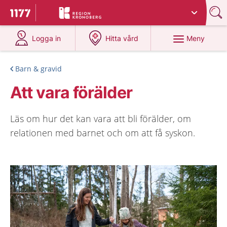
Du har valt region
Kronoberg
.
Till startsidan för 1177
på 1177.se
på 1177.se
Meny
Logga in
Hitta vård
Barn & gravid
Att vara förälder
Läs om hur det kan vara att bli förälder, om
relationen med barnet och om att få syskon.