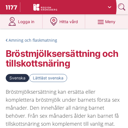
Du har valt region
Kronoberg
.
Till startsidan för 1177
på 1177.se
på 1177.se
Meny
Logga in
Hitta vård
Amning och flaskmatning
Bröstmjölksersättning och
tillskottsnäring
Svenska
Lättläst svenska
Bröstmjölksersättning kan ersätta eller
komplettera bröstmjölk under barnets första sex
månader. Den innehåller all näring barnet
behöver. Från sex månaders ålder kan barnet få
tillskottsnäring som komplement till vanlig mat.