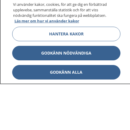
Vi använder kakor, cookies, för att ge dig en förbättrad
upplevelse, sammanställa statistik och för att viss
nödvändig funktionalitet ska fungera på webbplatsen.
Visa inn
Läs mer om hur vi använder kakor
1177 på flera språk
HANTERA KAKOR
Visa inn
Om 1177
Visa inn
GODKÄNN NÖDVÄNDIGA
Kontakt
GODKÄNN ALLA
Behandling av personuppgifter
Hantering av kakor
Inställningar för kakor
1177 – en tjänst från
Inera.