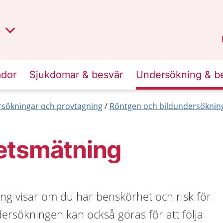
lt region
nan
n
Kalmar län
.
ador
Sjukdomar & besvär
Undersökning & b
sökningar och provtagning
Röntgen och bildundersöknin
etsmätning
ng visar om du har benskörhet och risk för
dersökningen kan också göras för att följa