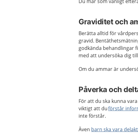
Du mår som vanligt efterå
Graviditet och a
Berätta alltid för vårdper
gravid. Bentäthetsmätning
godkända behandlingar fö
med att undersöka dig till
Om du ammar är undersökn
Påverka och delta
För att du ska kunna vara 
viktigt att du
förstår info
inte förstår.
Även
barn ska vara delakt