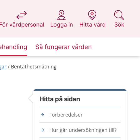
på 1177.se
på 1177.se
på 1177.se
på 1177.se
För vårdpersonal
Logga in
Hitta vård
Sök
ehandling
Så fungerar vården
gar
Bentäthetsmätning
Hitta på sidan
Förberedelser
Hur går undersökningen till?