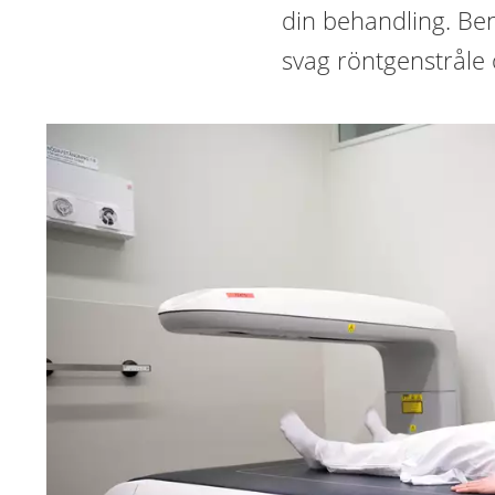
din behandling. Be
svag röntgenstråle o