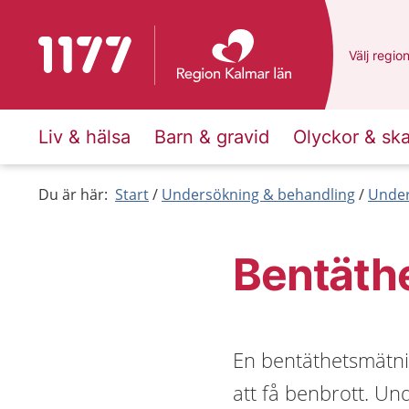
Till startsidan för 1177
Du har va
Välj
en an
regio
Liv & hälsa
Barn & gravid
Olyckor & sk
Du är här:
Start
Undersökning & behandling
Under
Bentäth
En bentäthetsmätni
att få benbrott. Un