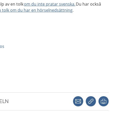
älp av en tolk
om du inte pratar svenska.
Du har också
en tolk om du har en hörselnedsättning
.
ros
Dela via mejl
Kopiera län
Skr
KELN