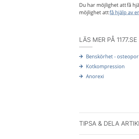
Du har möjlighet att få hj
möjlighet att
få hjälp av 
LÄS MER PÅ 1177.SE
Benskörhet - osteopo
Kotkompression
Anorexi
TIPSA & DELA ARTI