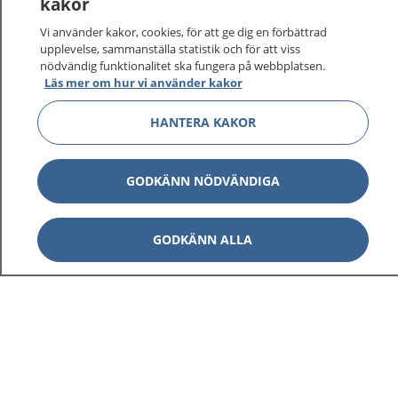
kakor
Vi använder kakor, cookies, för att ge dig en förbättrad
upplevelse, sammanställa statistik och för att viss
1177
–
tryggt om din hälsa och vård
nödvändig funktionalitet ska fungera på webbplatsen.
Läs mer om hur vi använder kakor
På 1177.se får du råd om hälsa och information om
sjukdomar och vilka mottagningar du kan kontakta.
HANTERA KAKOR
Logga in för att läsa din journal och göra dina
vårdärenden. Ring telefonnummer 1177 för
GODKÄNN NÖDVÄNDIGA
sjukvårdsrådgivning dygnet runt.
1177 ger dig råd när du vill må bättre.
GODKÄNN ALLA
Visa inn
1177 på flera språk
Visa inn
Om 1177