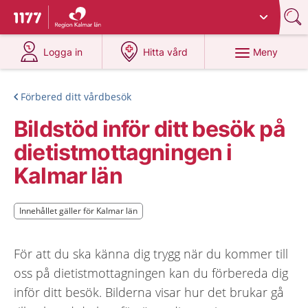
Du har valt region
Kalmar län
.
Till startsidan för 1177
på 1177.se
på 1177.se
Meny
Logga in
Hitta vård
Förbered ditt vårdbesök
Bildstöd inför ditt besök på
dietistmottagningen i
Kalmar län
Innehållet gäller för Kalmar län
Innehållet gäller för Kalmar län
För att du ska känna dig trygg när du kommer till
oss på dietistmottagningen kan du förbereda dig
inför ditt besök. Bilderna visar hur det brukar gå