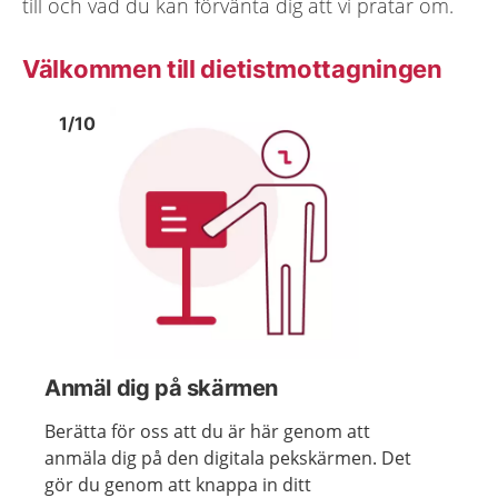
till och vad du kan förvänta dig att vi pratar om.
Välkommen till dietistmottagningen
Bild
1
Bild
1
1
/
10
Visa föregående bild
Visa n
Anmäl dig på skärmen
Berätta för oss att du är här genom att
anmäla dig på den digitala pekskärmen. Det
gör du genom att knappa in ditt