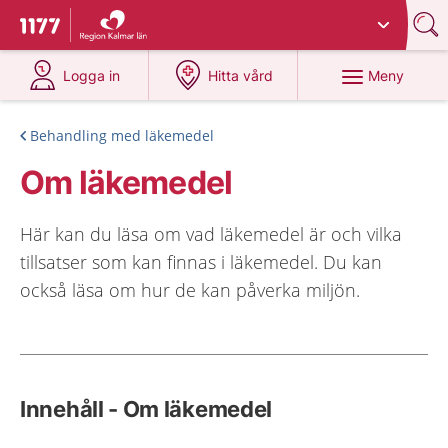
Du har valt region
Kalmar län
.
Till startsidan för 1177
på 1177.se
på 1177.se
Meny
Logga in
Hitta vård
Behandling med läkemedel
Om läkemedel
Här kan du läsa om vad läkemedel är och vilka
tillsatser som kan finnas i läkemedel. Du kan
också läsa om hur de kan påverka miljön.
Innehåll - Om läkemedel