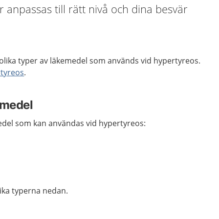
npassas till rätt nivå och dina besvär
 olika typer av läkemedel som används vid hypertyreos.
tyreos
.
emedel
edel som kan användas vid hypertyreos:
ika typerna nedan.