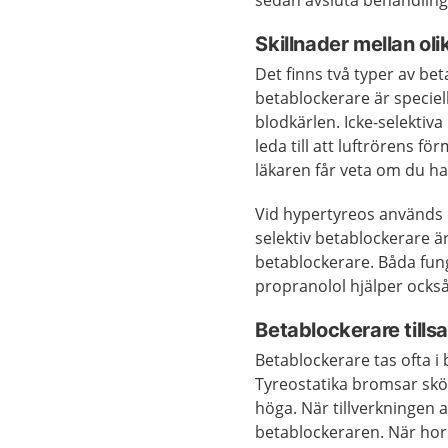
sedan avsluta behandling
Skillnader mellan ol
Det finns två typer av bet
betablockerare är speciel
blodkärlen. Icke-selektiv
leda till att luftrörens fö
läkaren får veta om du h
Vid hypertyreos används o
selektiv betablockerare ä
betablockerare. Båda fun
propranolol hjälper ocks
Betablockerare till
Betablockerare tas ofta i
Tyreostatika bromsar skö
höga. När tillverkningen
betablockeraren. När hor