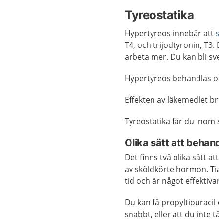
Tyreostatika
Hypertyreos innebär att
T4, och trijodtyronin, T
arbeta mer. Du kan bli svet
Hypertyreos behandlas of
Effekten av läkemedlet b
Tyreostatika får du inom 
Olika sätt att behan
Det finns två olika sätt a
av sköldkörtelhormon. Tia
tid och är något effektiva
Du kan få propyltiouraci
snabbt, eller att du inte 