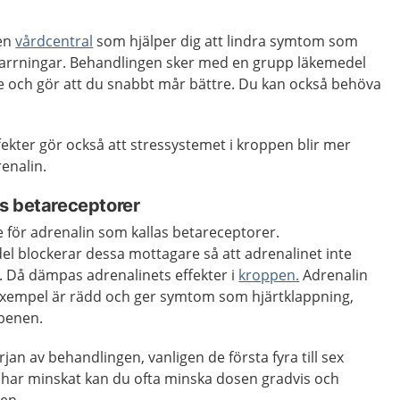
 en
vårdcentral
som hjälper dig att lindra symtom som
darrningar. Behandlingen sker med en grupp läkemedel
e och gör att du snabbt mår bättre. Du kan också behöva
ekter gör också att stressystemet i kroppen blir mer
enalin.
s betareceptorer
 för adrenalin som kallas betareceptorer.
l blockerar dessa mottagare så att adrenalinet inte
. Då dämpas adrenalinets effekter i
kroppen.
Adrenalin
l exempel är rädd och ger symtom som hjärtklappning,
 benen.
rjan av behandlingen, vanligen de första fyra till sex
har minskat kan du ofta minska dosen gradvis och