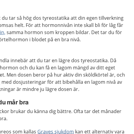
 du tar så hög dos tyreostatika att din egen tillverkning
sas helt. För att hormonnivån inte skall bli för låg får
in,
samma hormon som kroppen bildar. Det tar du för
örtelhormon i blodet på en bra nivå.
ndla innebär att du tar en lägre dos tyreostatika. Då
v hormon och du kan få en lagom mängd av ditt eget
t. Men dosen beror på hur aktiv din sköldkörtel är, och
 med dosjusteringar för att bibehålla en lagom nivå av
ningar är mindre ju lägre dosen är.
 du mår bra
veckor brukar du känna dig bättre. Ofta tar det månader
bra.
tyreos som kallas
Graves sjukdom
kan ett alternativ vara