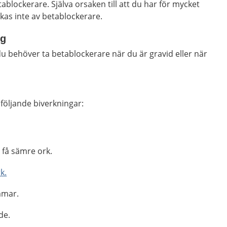
ablockerare. Själva orsaken till att du har för mycket
as inte av betablockerare.
ng
u behöver ta betablockerare när du är gravid eller när
v följande biverkningar:
h få sämre ork.
k.
mmar.
de.