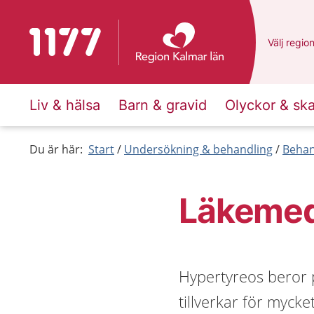
Till startsidan för 1177
Du har va
Välj
en an
regio
Liv & hälsa
Barn & gravid
Olyckor & sk
Du är här:
Start
Undersökning & behandling
Behan
Läkemed
Hypertyreos beror p
tillverkar för myck