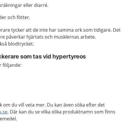
räkningar eller diarré.
der och fötter.
rare tycker att de inte har samma ork som tidigare. Det
are påverkar hjärtats och musklernas arbete.
kså blodtrycket.
ckerare
som tas vid hypertyreos
 följande:
k om du vill veta mer. Du kan även söka efter det
s.se
. Där kan du se vilka olika produktnamn som finns
kemedel.