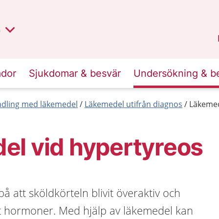
lt region
nan
n
Kalmar län
.
ador
Sjukdomar & besvär
Undersökning & b
dling med läkemedel
Läkemedel utifrån diagnos
Läkemed
el vid hypertyreos
å att sköldkörteln blivit överaktiv och
et hormoner. Med hjälp av läkemedel kan