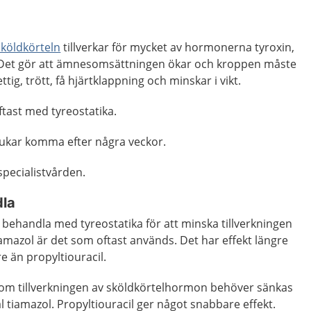
sköldkörteln
tillverkar för mycket av hormonerna tyroxin,
3. Det gör att ämnesomsättningen ökar och kroppen måste
tig, trött, få hjärtklappning och minskar i vikt.
tast med tyreostatika.
rukar komma efter några veckor.
specialistvården.
dla
tt behandla med tyreostatika för att minska tillverkningen
mazol är det som oftast används. Det har effekt längre
re än propyltiouracil.
l om tillverkningen av sköldkörtelhormon behöver sänkas
tål tiamazol. Propyltiouracil ger något snabbare effekt.