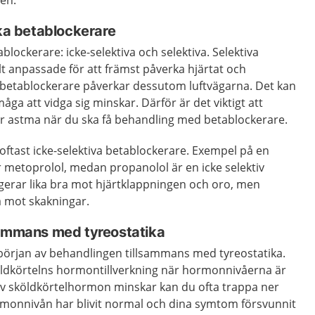
en.
ika betablockerare
ablockerare: icke-selektiva och selektiva. Selektiva
lt anpassade för att främst påverka hjärtat och
a betablockerare påverkar dessutom luftvägarna. Det kan
rmåga att vidga sig minskar. Därför är det viktigt att
ar astma när du ska få behandling med betablockerare.
ftast icke-selektiva betablockerare. Exempel på en
r metoprolol, medan propanolol är en icke selektiv
gerar lika bra mot hjärtklappningen och oro, men
å mot skakningar.
sammans med tyreostatika
 början av behandlingen tillsammans med tyreostatika.
ldkörtelns hormontillverkning när hormonnivåerna är
 av sköldkörtelhormon minskar kan du ofta trappa ner
monnivån har blivit normal och dina symtom försvunnit