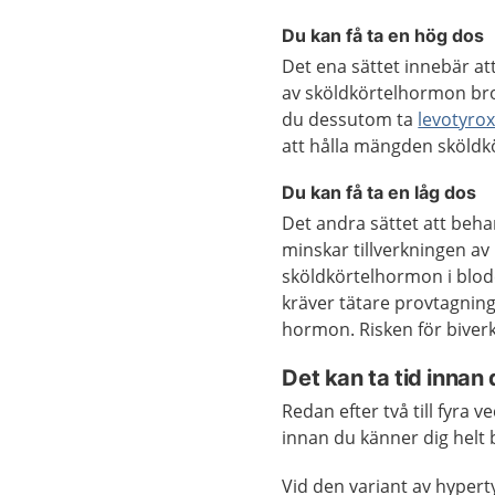
Du kan få ta en hög dos
Det ena sättet innebär att
av sköldkörtelhormon brom
du dessutom ta
levotyrox
att hålla mängden sköldk
Du kan få ta en låg dos
Det andra sättet att beha
minskar tillverkningen a
sköldkörtelhormon i blode
kräver tätare provtagning
hormon. Risken för biverk
Det kan ta tid innan
Redan efter två till fyra 
innan du känner dig helt 
Vid den variant av hyper