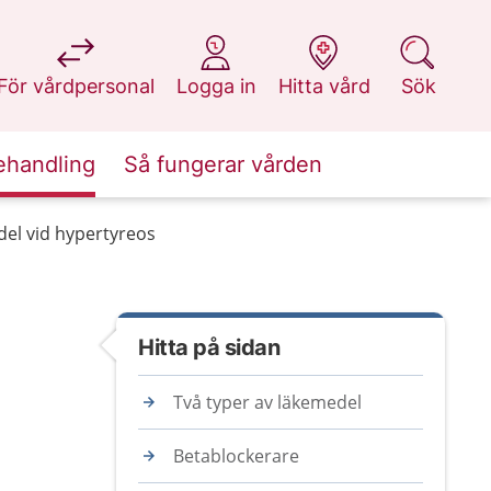
på 1177.se
på 1177.se
på 1177.se
på 1177.se
För vårdpersonal
Logga in
Hitta vård
Sök
ehandling
Så fungerar vården
el vid hypertyreos
Hitta på sidan
Två typer av läkemedel
Betablockerare