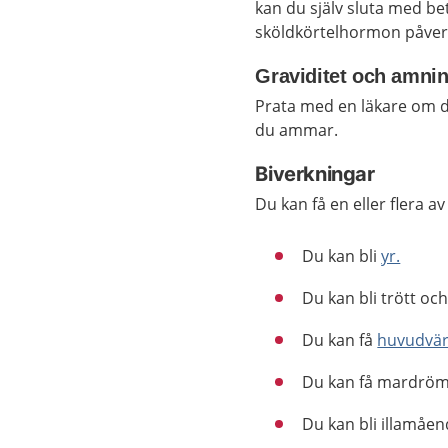
kan du själv sluta med bet
sköldkörtelhormon påverk
Graviditet och amni
Prata med en läkare om d
du ammar.
Biverkningar
Du kan få en eller flera a
Du kan bli
yr.
Du kan bli trött oc
Du kan få
huvudvär
Du kan få mardrö
Du kan bli illamåen