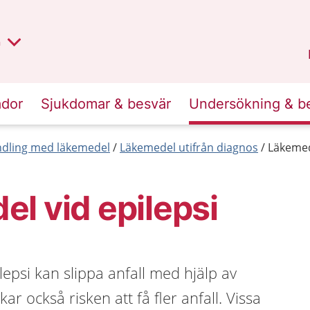
lt region
nan
n
Kalmar län
.
ador
Sjukdomar & besvär
Undersökning & b
dling med läkemedel
Läkemedel utifrån diagnos
Läkemed
l vid epilepsi
psi kan slippa anfall med hjälp av
r också risken att få fler anfall. Vissa