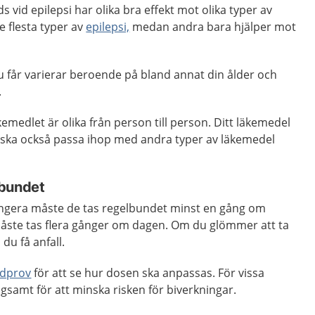
vid epilepsi har olika bra effekt mot olika typer av
de flesta typer av
epilepsi,
medan andra bara hjälper mot
u får varierar beroende på bland annat din ålder och
.
kemedlet är olika från person till person. Ditt läkemedel
 ska också passa ihop med andra typer av läkemedel
lbundet
ungera måste de tas regelbundet minst en gång om
åste tas flera gånger om dagen. Om du glömmer att ta
 du få anfall.
odprov
för att se hur dosen ska anpassas. För vissa
samt för att minska risken för biverkningar.