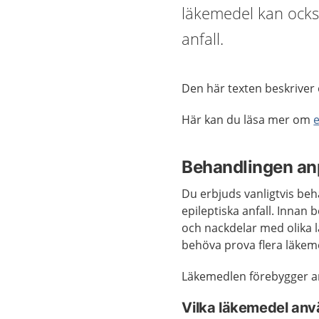
läkemedel kan ocks
anfall.
Den här texten beskriver 
Här kan du läsa mer om
e
Behandlingen an
Du erbjuds vanligtvis be
epileptiska anfall. Innan
och nackdelar med olika l
behöva prova flera läkeme
Läkemedlen förebygger an
Vilka läkemedel an