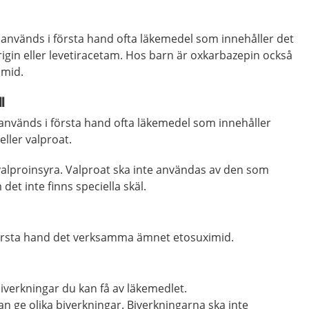
na används i första hand ofta läkemedel som innehåller det
in eller levetiracetam. Hos barn är oxkarbazepin också
amid.
l
 används i första hand ofta läkemedel som innehåller
eller valproat.
valproinsyra. Valproat ska inte användas av den som
 det inte finns speciella skäl.
första hand det verksamma ämnet etosuximid.
biverkningar du kan få av läkemedlet.
n ge olika biverkningar. Biverkningarna ska inte