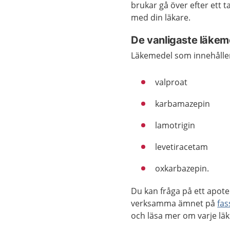
brukar gå över efter ett t
med din läkare.
De vanligaste läkem
Läkemedel som innehåller
valproat
karbamazepin
lamotrigin
levetiracetam
oxkarbazepin.
Du kan fråga på ett apote
verksamma ämnet på
fas
och läsa mer om varje lä