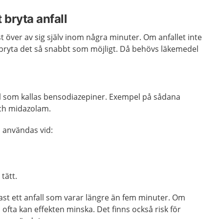
 bryta anfall
ast över av sig själv inom några minuter. Om anfallet inte
tt bryta det så snabbt som möjligt. Då behövs läkemedel
 som kallas bensodiazepiner.
Exempel på sådana
ch midazolam.
 användas vid:
tätt.
ftast ett anfall som varar längre än fem minuter. Om
fta kan effekten minska. Det finns också risk för