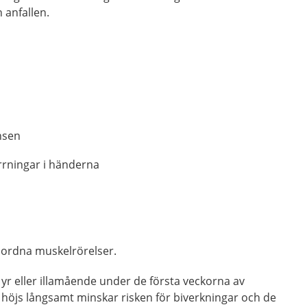
 anfallen.
nsen
rrningar i händerna
mordna muskelrörelser.
tt, yr eller illamående under de första veckorna av
höjs långsamt minskar risken för biverkningar och de