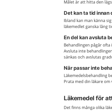
Målet är att hitta den lä
Det kan ta tid innan
Ibland kan man känna sig
läkemedlet ganska lång ti
En del kan avsluta b
Behandlingen pågår ofta i 
Avsluta inte behandlingen
sänkas och avslutas gradv
När passar inte beh
Läkemedelsbehandling behö
Prata med din läkare om v
Läkemedel för at
Det finns många olika läk