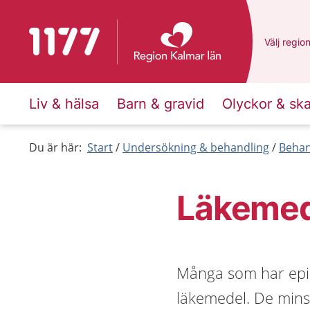
Till startsidan för 1177
Du har va
Välj
en an
regio
Liv & hälsa
Barn & gravid
Olyckor & sk
Du är här:
Start
Undersökning & behandling
Behan
Läkemede
Många som har epile
läkemedel. De minska