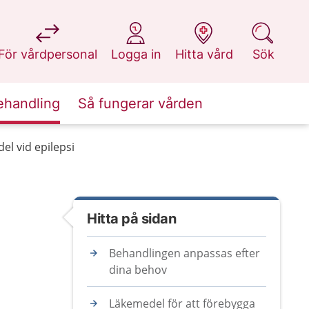
på 1177.se
på 1177.se
på 1177.se
på 1177.se
För vårdpersonal
Logga in
Hitta vård
Sök
ehandling
Så fungerar vården
el vid epilepsi
Hitta på sidan
Behandlingen anpassas efter
dina behov
Läkemedel för att förebygga