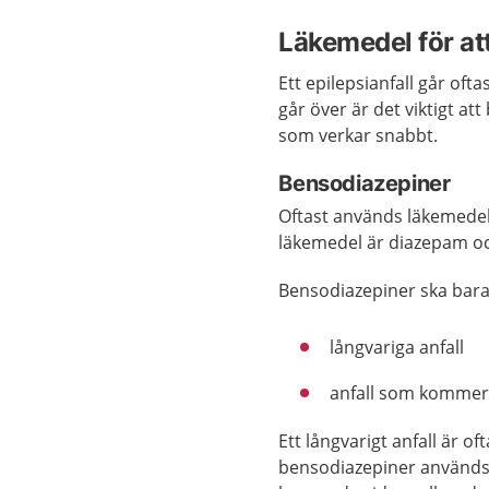
Läkemedel för att
Ett epilepsianfall går oft
går över är det viktigt a
som verkar snabbt.
Bensodiazepiner
Oftast används läkemedel
läkemedel är diazepam o
Bensodiazepiner ska bara
långvariga anfall
anfall som kommer 
Ett långvarigt anfall är o
bensodiazepiner används o