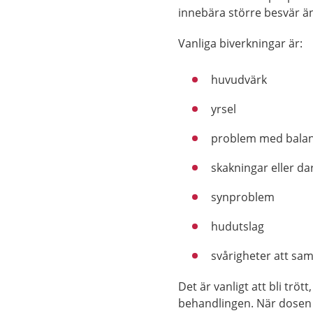
innebära större besvär än
Vanliga biverkningar är:
huvudvärk
yrsel
problem med bala
skakningar eller da
synproblem
hudutslag
svårigheter att sa
Det är vanligt att bli trö
behandlingen. När dosen 