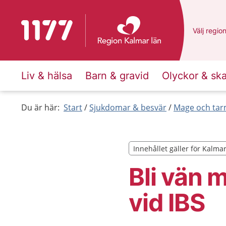
Till startsidan för 1177
Du har va
Välj
en an
regio
Liv & hälsa
Barn & gravid
Olyckor & sk
Du är här:
Start
Sjukdomar & besvär
Mage och ta
Innehållet gäller för Kalma
Innehållet gäller för Kalma
Bli vän 
vid IBS