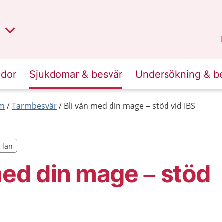
lt region
nan
n
Kalmar län
.
ador
Sjukdomar & besvär
Undersökning & b
rm
Tarmbesvär
Bli vän med din mage – stöd vid IBS
r län
r län
med din mage – stöd