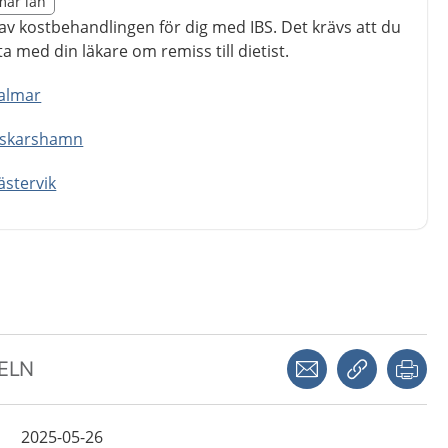
lmar län
egion Kalmar län
v kostbehandlingen för dig med IBS. Det krävs att du
ta med din läkare om remiss till dietist.
Kalmar
Oskarshamn
ästervik
Dela via mejl
Kopiera län
Skr
KELN
2025-05-26