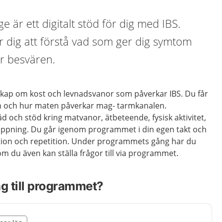
 är ett digitalt stöd för dig med IBS.
 dig att förstå vad som ger dig symtom
r besvären.
kap om kost och levnadsvanor som påverkar IBS. Du får
n och hur maten påverkar mag- tarmkanalen.
 och stöd kring matvanor, ätbeteende, fysisk aktivitet,
appning. Du går igenom programmet i din egen takt och
lektion och repetition. Under programmets gång har du
om du även kan ställa frågor till via programmet.
ång till programmet?
illägget från region Kalmar län