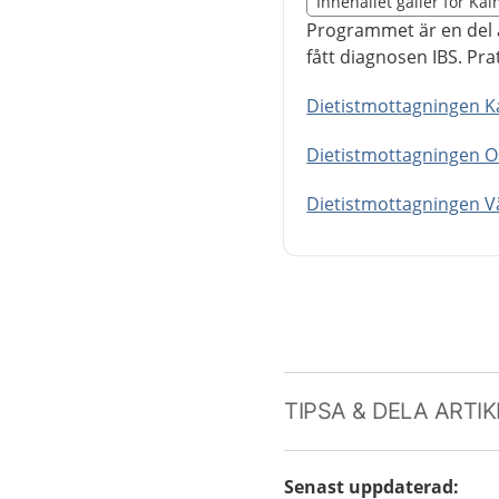
Innehållet gäller för Ka
Nedan innehåll gäller r
Programmet är en del a
fått diagnosen IBS. Pra
Dietistmottagningen 
Dietistmottagningen 
Dietistmottagningen V
TIPSA & DELA ARTI
Senast uppdaterad
: