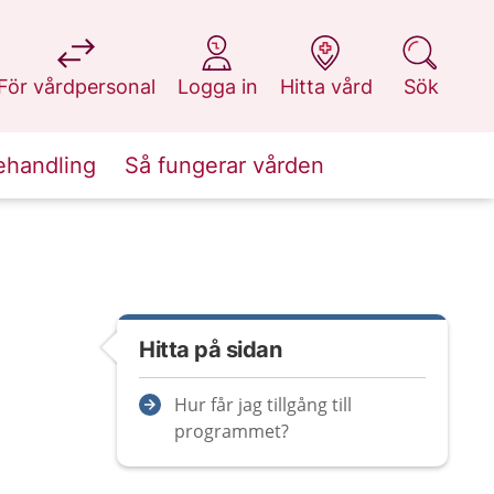
på 1177.se
på 1177.se
på 1177.se
på 1177.se
För vårdpersonal
Logga in
Hitta vård
Sök
ehandling
Så fungerar vården
Hitta på sidan
Hur får jag tillgång till
programmet?