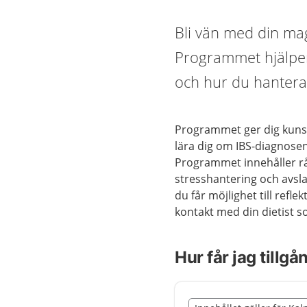
Bli vän med din mage
Programmet hjälper
och hur du hantera
Programmet ger dig kuns
lära dig om IBS-diagnose
Programmet innehåller råd
stresshantering och avsl
du får möjlighet till ref
kontakt med din dietist s
Hur får jag tillg
Slut på det regionala t