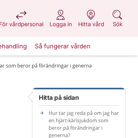
på 1177.se
på 1177.se
på 1177.se
på 1177.se
För vårdpersonal
Logga in
Hitta vård
Sök
ehandling
Så fungerar vården
ar som beror på förändringar i generna
Hitta på sidan
Hur tar jag reda på om jag har
en hjärt-kärlsjukdom som
beror på förändringar i
generna?