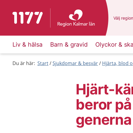
Till startsidan för 1177
Du har va
Välj
en an
regio
Liv & hälsa
Barn & gravid
Olyckor & sk
Du är här:
Start
Sjukdomar & besvär
Hjärta, blod o
Hjärt-k
beror på
generna