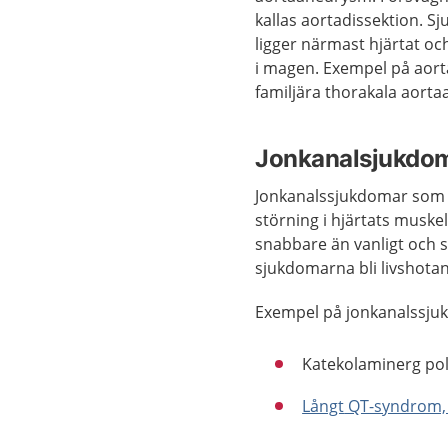
kallas aortadissektion. S
ligger närmast hjärtat oc
i magen. Exempel på aort
familjära thorakala aort
Jonkanalsjukdoma
Jonkanalssjukdomar som b
störning i hjärtats muske
snabbare än vanligt och s
sjukdomarna bli livshota
Exempel på jonkanalssju
Katekolaminerg pol
Långt
QT-syndrom,