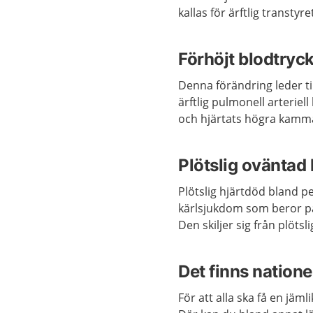
kallas för ärftlig transt
Förhöjt blodtryck
Denna förändring leder til
ärftlig pulmonell arterie
och hjärtats högra kammar
Plötslig oväntad
Plötslig hjärtdöd bland p
kärlsjukdom som beror på
Den skiljer sig från plöts
Det finns nationel
För att alla ska få en jäml