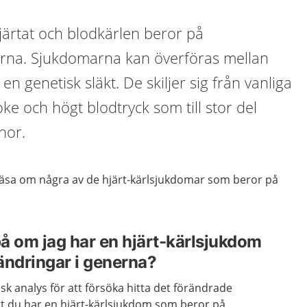
järtat och blodkärlen beror på
erna. Sjukdomarna kan överföras mellan
 en genetisk släkt. De skiljer sig från vanliga
e och högt blodtryck som till stor del
nor.
 läsa om några av de hjärt-kärlsjukdomar som beror på
på om jag har en hjärt-kärlsjukdom
ändringar i generna?
sk analys för att försöka hitta det förändrade
tt du har en hjärt-kärlsjukdom som beror på