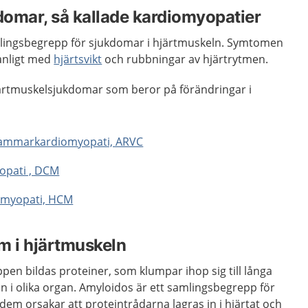
omar, så kallade kardiomyopatier
mlingsbegrepp för sjukdomar i hjärtmuskeln. Symtomen
vanligt med
hjärtsvikt
och rubbningar av hjärtrytmen.
ärtmuskelsjukdomar som beror på förändringar i
ammarkardiomyopati, ARVC
opati , DCM
omyopati, HCM
m i hjärtmuskeln
ppen bildas proteiner, som klumpar ihop sig till långa
in i olika organ. Amyloidos är ett samlingsbegrepp för
em orsakar att proteintrådarna lagras in i hjärtat och