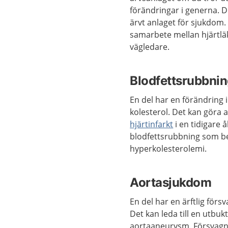
förändringar i generna. D
ärvt anlaget för sjukdom.
samarbete mellan hjärtläk
vägledare.
Blodfettsrubbni
En del har en förändring 
kolesterol. Det kan göra 
hjärtinfarkt
i en tidigare 
blodfettsrubbning som be
hyperkolesterolemi.
Aortasjukdom
En del har en ärftlig för
Det kan leda till en utbu
aortaaneurysm. Försvagnin