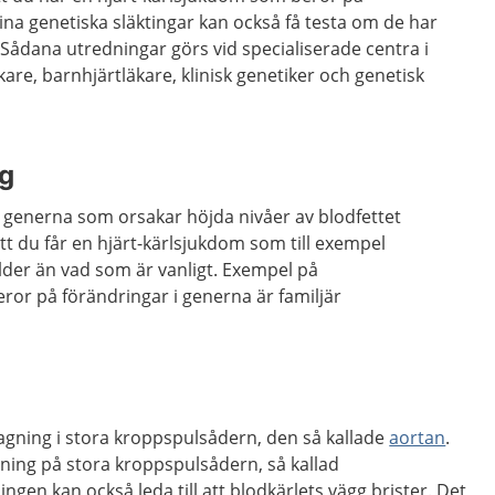
ina genetiska släktingar kan också få testa om de har
 Sådana utredningar görs vid specialiserade centra i
are, barnhjärtläkare, klinisk genetiker och genetisk
ng
i generna som orsakar höjda nivåer av blodfettet
att du får en hjärt-kärlsjukdom som till exempel
ålder än vad som är vanligt. Exempel på
ror på förändringar i generna är familjär
svagning i stora kroppspulsådern, den så kallade
aortan
.
ktning på stora kroppspulsådern, så kallad
gen kan också leda till att blodkärlets vägg brister. Det