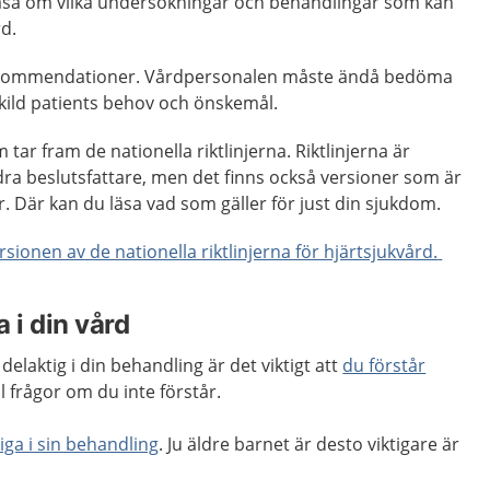
äsa om vilka undersökningar och behandlingar som kan
rd.
 rekommendationer. Vårdpersonalen måste ändå bedöma
kild patients behov och önskemål.
 tar fram de nationella riktlinjerna. Riktlinjerna är
dra beslutsfattare, men det finns också versioner som är
ter. Där kan du läsa vad som gäller för just din sjukdom.
sionen av de nationella riktlinjerna för hjärtsjukvård.
 i din vård
delaktig i din behandling är det viktigt att
du förstår
äll frågor om du inte förstår.
iga i sin behandling
. Ju äldre barnet är desto viktigare är