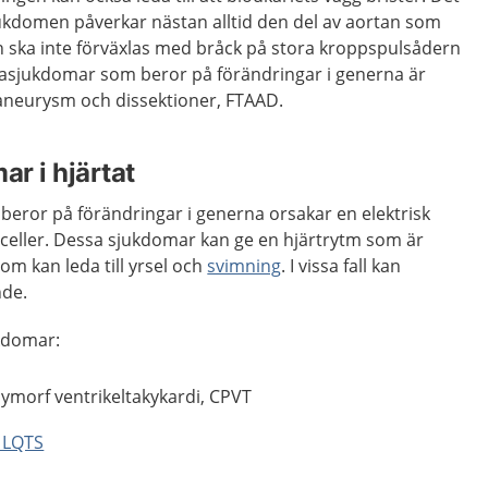
jukdomen påverkar nästan alltid den del av aortan som
h ska inte förväxlas med bråck på stora kroppspulsådern
asjukdomar som beror på förändringar i generna är
aaneurysm och dissektioner, FTAAD.
r i hjärtat
eror på förändringar i generna orsakar en elektrisk
lceller. Dessa sjukdomar kan ge en hjärtrytm som är
om kan leda till yrsel och
svimning
. I vissa fall kan
nde.
kdomar:
ymorf ventrikeltakykardi, CPVT
 LQTS