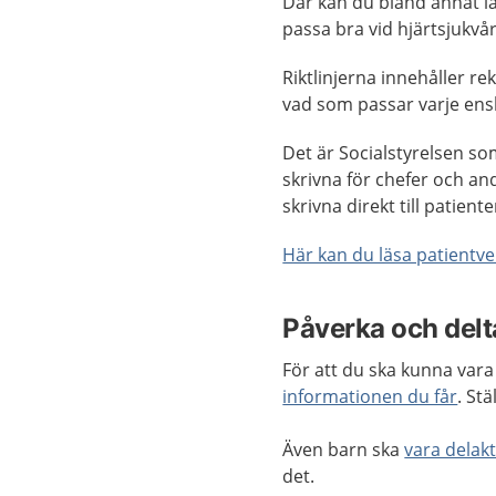
Där kan du bland annat l
passa bra vid hjärtsjukvå
Riktlinjerna innehåller
vad som passar varje ens
Det är Socialstyrelsen som
skrivna för chefer och an
skrivna direkt till patien
Här kan du läsa patientver
Påverka och delta
För att du ska kunna vara 
informationen du får
. St
Även barn ska
vara delakt
det.