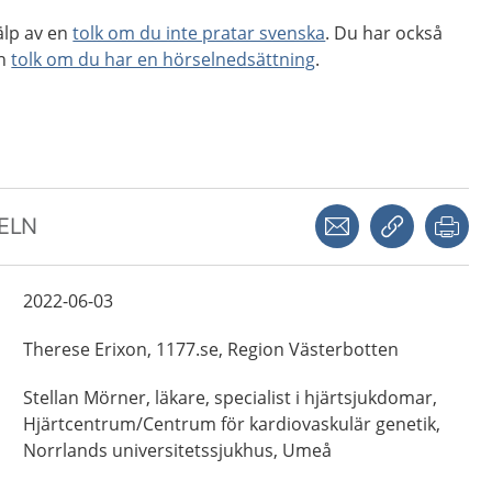
älp av en
tolk om du inte pratar svenska
. Du har också
en
tolk om du har en hörselnedsättning
.
Dela via mejl
Kopiera län
Skr
KELN
2022-06-03
Therese
Erixon,
1177.se, Region Västerbotten
Stellan
Mörner,
läkare, specialist i hjärtsjukdomar,
Hjärtcentrum/Centrum för kardiovaskulär genetik,
Norrlands universitetssjukhus,
Umeå