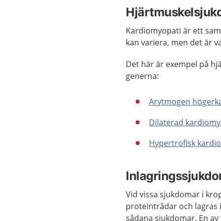
Hjärtmuskelsjukd
Kardiomyopati är ett sa
kan variera, men det är 
Det här är exempel på hj
generna:
Arytmogen högerk
Dilaterad
kardiomy
Hypertrofisk
kardi
Inlagringssjukdo
Vid vissa sjukdomar i kro
proteintrådar och lagras 
sådana sjukdomar. En av d