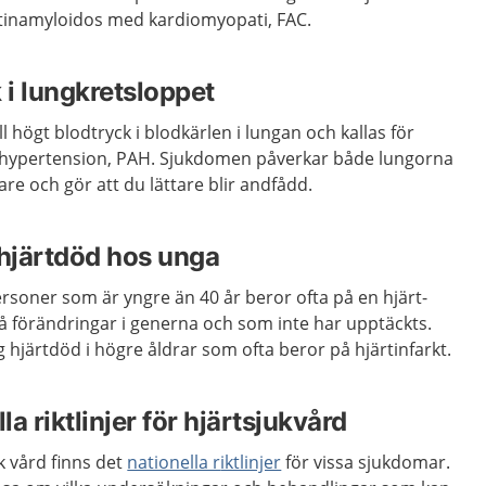
yretinamyloidos med kardiomyopati, FAC.
 i lungkretsloppet
l högt blodtryck i blodkärlen i lungan och kallas för
ll hypertension, PAH. Sjukdomen påverkar både lungorna
e och gör att du lättare blir andfådd.
 hjärtdöd hos unga
ersoner som är yngre än 40 år beror ofta på en hjärt-
 förändringar i generna och som inte har upptäckts.
lig hjärtdöd i högre åldrar som ofta beror på hjärtinfarkt.
la riktlinjer för hjärtsjukvård
ik vård finns det
nationella r
iktlinjer
för vissa sjukdomar.