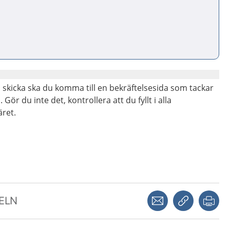
på skicka ska du komma till en bekräftelsesida som tackar
Gör du inte det, kontrollera att du fyllt i alla
äret.
Dela via mejl
Kopiera län
Skr
KELN