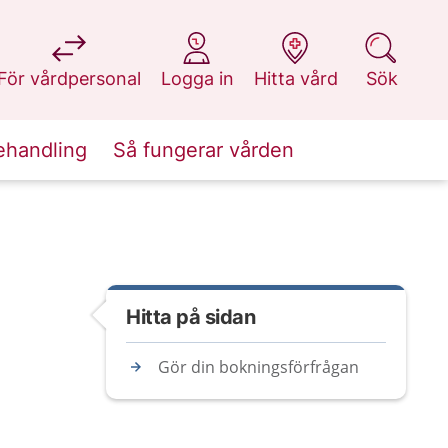
på 1177.se
på 1177.se
på 1177.se
på 1177.se
För vårdpersonal
Logga in
Hitta vård
Sök
ehandling
Så fungerar vården
Hitta på sidan
Gör din bokningsförfrågan