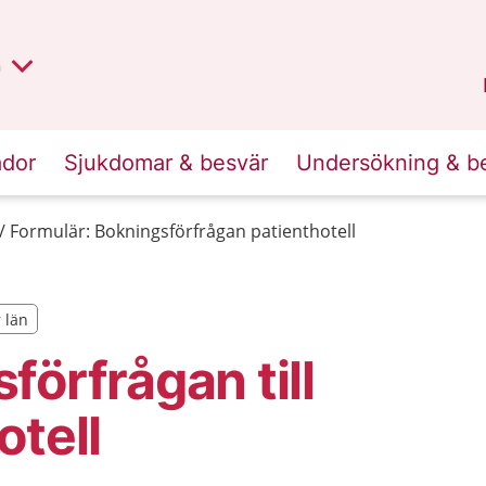
lt region
nan
n
Kalmar län
.
ador
Sjukdomar & besvär
Undersökning & b
Formulär: Bokningsförfrågan patienthotell
r län
r län
förfrågan till
otell