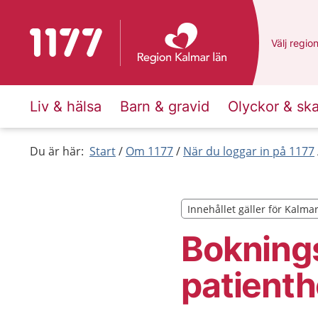
Till startsidan för 1177
Du har va
Välj
en an
regio
Liv & hälsa
Barn & gravid
Olyckor & sk
Du är här:
Start
Om 1177
När du loggar in på 1177
Innehållet gäller för Kalma
Innehållet gäller för Kalma
Boknings
patienth