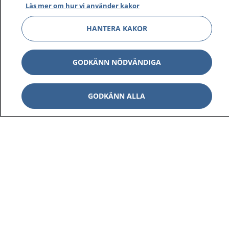
Läs mer om hur vi använder kakor
HANTERA KAKOR
Visa inn
1177 på flera språk
GODKÄNN NÖDVÄNDIGA
Visa inn
Om 1177
GODKÄNN ALLA
Visa inn
Kontakt
Behandling av personuppgifter
Hantering av kakor
Inställningar för kakor