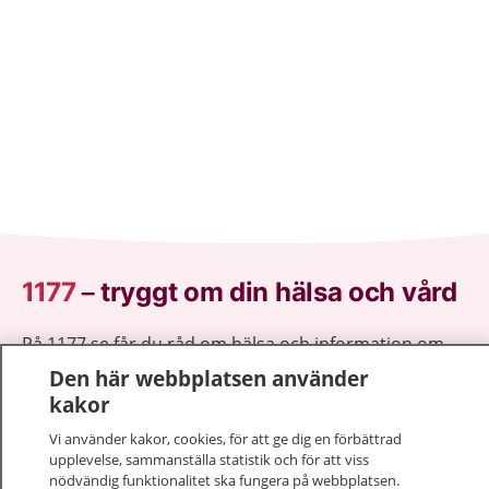
1177
–
tryggt om din hälsa och vård
På 1177.se får du råd om hälsa och information om
sjukdomar och vilka mottagningar du kan kontakta.
Den här webbplatsen använder
Logga in för att läsa din journal och göra dina
kakor
vårdärenden. Ring telefonnummer 1177 för
Vi använder kakor, cookies, för att ge dig en förbättrad
sjukvårdsrådgivning dygnet runt.
upplevelse, sammanställa statistik och för att viss
1177 ger dig råd när du vill må bättre.
nödvändig funktionalitet ska fungera på webbplatsen.