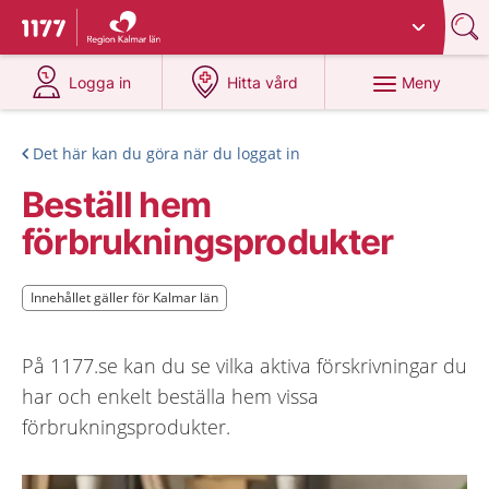
Du har valt region
Kalmar län
.
Till startsidan för 1177
på 1177.se
på 1177.se
Meny
Logga in
Hitta vård
Det här kan du göra när du loggat in
Beställ hem
förbrukningsprodukter
Innehållet gäller för Kalmar län
Innehållet gäller för Kalmar län
På 1177.se kan du se vilka aktiva förskrivningar du
har och enkelt beställa hem vissa
förbrukningsprodukter.