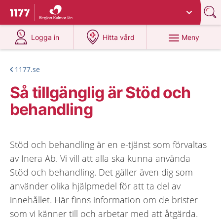
Du har valt region
Kalmar län
.
Till startsidan för 1177
på 1177.se
på 1177.se
Meny
Logga in
Hitta vård
1177.se
Så tillgänglig är Stöd och
behandling
Stöd och behandling är en e-tjänst som förvaltas
av Inera Ab. Vi vill att alla ska kunna använda
Stöd och behandling. Det gäller även dig som
använder olika hjälpmedel för att ta del av
innehållet. Här finns information om de brister
som vi känner till och arbetar med att åtgärda.