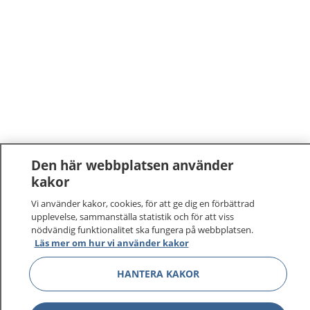
Den här webbplatsen använder
kakor
1177
–
tryggt om din hälsa och vård
Vi använder kakor, cookies, för att ge dig en förbättrad
upplevelse, sammanställa statistik och för att viss
På 1177.se får du råd om hälsa och information om
nödvändig funktionalitet ska fungera på webbplatsen.
sjukdomar och vilka mottagningar du kan kontakta.
Läs mer om hur vi använder kakor
Logga in för att läsa din journal och göra dina
vårdärenden. Ring telefonnummer 1177 för
HANTERA KAKOR
sjukvårdsrådgivning dygnet runt.
1177 ger dig råd när du vill må bättre.