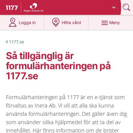
Du har valt region
Kalmar län
.
Till startsidan för 1177
på 1177.se
på 1177.se
Meny
Logga in
Hitta vård
1177.se
Så tillgänglig är
formulärhanteringen på
1177.se
Formulärhanteringen på 1177 är en e-tjänst som
förvaltas av Inera Ab. Vi vill att alla ska kunna
använda formulärhanteringen. Det gäller även dig
som använder olika hjälpmedel för att ta del av
innehållet. Här finns information om de brister