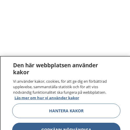
Den här webbplatsen använder
kakor
1177
–
tryggt om din hälsa och vård
Vi använder kakor, cookies, för att ge dig en förbättrad
upplevelse, sammanställa statistik och för att viss
På 1177.se får du råd om hälsa och information om
nödvändig funktionalitet ska fungera på webbplatsen.
sjukdomar och vilka mottagningar du kan kontakta.
Läs mer om hur vi använder kakor
Logga in för att läsa din journal och göra dina
vårdärenden. Ring telefonnummer 1177 för
HANTERA KAKOR
sjukvårdsrådgivning dygnet runt.
1177 ger dig råd när du vill må bättre.
GODKÄNN NÖDVÄNDIGA