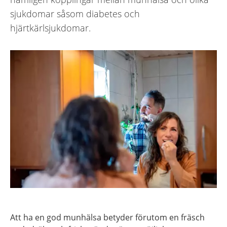
sjukdomar såsom diabetes och
hjärtkärlsjukdomar.
Att ha en god munhälsa betyder förutom en fräsch