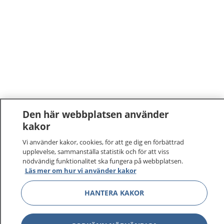
Den här webbplatsen använder
kakor
1177
–
tryggt om din hälsa och vård
Vi använder kakor, cookies, för att ge dig en förbättrad
upplevelse, sammanställa statistik och för att viss
På 1177.se får du råd om hälsa och information om
nödvändig funktionalitet ska fungera på webbplatsen.
sjukdomar och vilka mottagningar du kan kontakta.
Läs mer om hur vi använder kakor
Logga in för att läsa din journal och göra dina
vårdärenden. Ring telefonnummer 1177 för
HANTERA KAKOR
sjukvårdsrådgivning dygnet runt.
1177 ger dig råd när du vill må bättre.