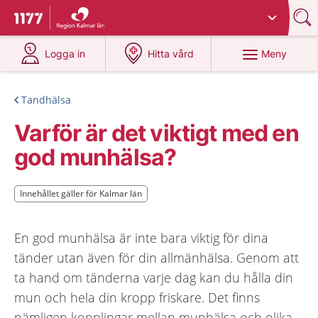
Du har valt region
Kalmar län
.
Till startsidan för 1177
på 1177.se
på 1177.se
Meny
Logga in
Hitta vård
Tandhälsa
Varför är det viktigt med en
god munhälsa?
Innehållet gäller för Kalmar län
Innehållet gäller för Kalmar län
En god munhälsa är inte bara viktig för dina
tänder utan även för din allmänhälsa. Genom att
ta hand om tänderna varje dag kan du hålla din
mun och hela din kropp friskare. Det finns
nämligen kopplingar mellan munhälsa och olika