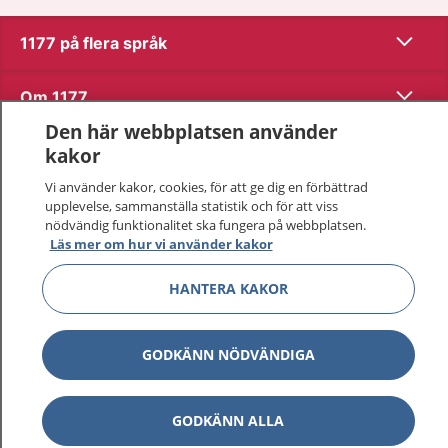
Visa inn
1177 på flera språk
Visa inn
Om 1177
Den här webbplatsen använder
Visa inn
Kontakt
kakor
Vi använder kakor, cookies, för att ge dig en förbättrad
upplevelse, sammanställa statistik och för att viss
Behandling av personuppgifter
nödvändig funktionalitet ska fungera på webbplatsen.
Läs mer om hur vi använder kakor
Hantering av kakor
HANTERA KAKOR
Inställningar för kakor
GODKÄNN NÖDVÄNDIGA
1177 – en tjänst från
Inera.
GODKÄNN ALLA