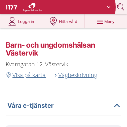
Du har valt region
Kalmar län
.
Till startsidan för 1177
på 1177.se
på 1177.se
Meny
Logga in
Hitta vård
Barn- och ungdomshälsan
Västervik
Kvarngatan 12, Västervik
Visa på karta
Vägbeskrivning
Våra e-tjänster