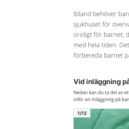
Ibland behöver bar
sjukhuset för överv
oroligt för barnet, 
med hela tiden. Det
förbereda barnet p
Vid inläggning p
Nedan kan du ta del av et
inför en inläggning på b
Bild
1
1
/
12