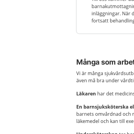
barnakutmottagnin
inläggningar. När 
fortsatt behandlin
Många som arbeta
Vi är många sjukvårdsutbi
även må bra under vårdt
Läkaren
har det medicin
En barnsjuksköterska el
barnets omvårdnad och me
läkemedel och kan till exem