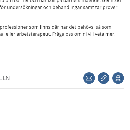
nd om barnet och har koll på barnets mående. Ger stöd
 inför undersökningar och behandlingar samt tar prover
 professioner som finns där när det behövs, så som
l eller arbetsterapeut. Fråga oss om ni vill veta mer.
Dela via mejl
Kopiera län
Skr
KELN