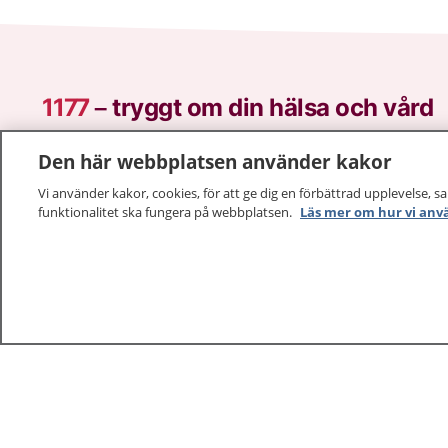
1177
–
tryggt om din hälsa och vård
På 1177.se får du råd om hälsa och information om 
Den här webbplatsen använder kakor
vilka mottagningar du kan kontakta. Logga in för att lä
Vi använder kakor, cookies, för att ge dig en förbättrad upplevelse, s
och göra dina vårdärenden. Ring telefonnummer 1177
funktionalitet ska fungera på webbplatsen.
Läs mer om hur vi anv
sjukvårdsrådgivning dygnet runt.
1177 ger dig råd när du vill må bättre.
1177 – en tjänst från
Inera.