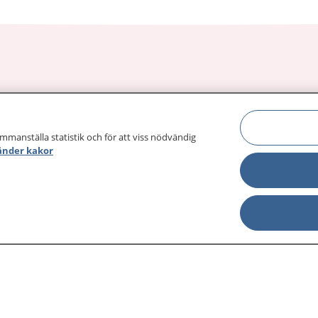
sjukdomar och
Other languages
sa din journal
ammanställa statistik och för att viss nödvändig
Lättläst svenska
 för
änder kakor
Behandling 