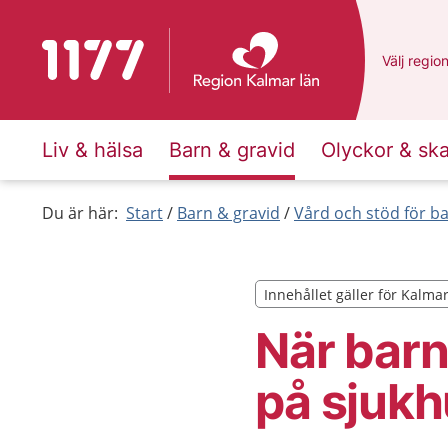
Till startsidan för 1177
Du har va
Välj
en an
regio
Liv & hälsa
Barn & gravid
Olyckor & sk
Du är här:
Start
Barn & gravid
Vård och stöd för b
Innehållet gäller för Kalma
Innehållet gäller för Kalma
När barn
på sjuk