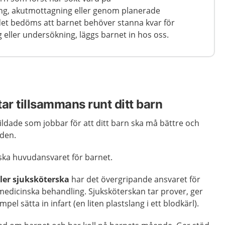
g, akutmottagning eller genom planerade
det bedöms att barnet behöver stanna kvar för
g eller undersökning, läggs barnet in hos oss.
r tillsammans runt ditt barn
ldade som jobbar för att ditt barn ska må bättre och
iden.
ska huvudansvaret för barnet.
ler sjuksköterska
har det övergripande ansvaret för
dicinska behandling. Sjuksköterskan tar prover, ger
pel sätta in infart (en liten plastslang i ett blodkärl).