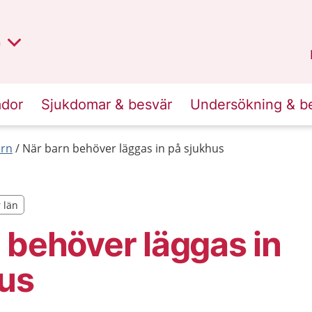
lt region
nan
n
Kalmar län
.
ador
Sjukdomar & besvär
Undersökning & b
arn
När barn behöver läggas in på sjukhus
r län
r län
 behöver läggas in
hus