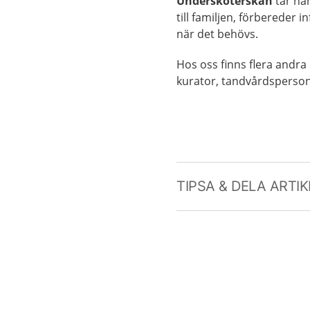
Undersköterskan
tar ha
till familjen, förbereder
när det behövs.
Hos oss finns flera andra
kurator, tandvårdspersona
TIPSA & DELA ARTI