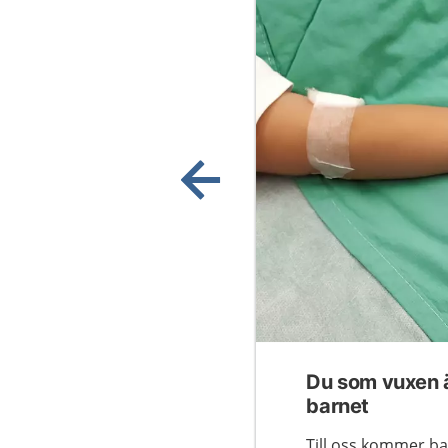
Visa föregående bild
Du som vuxen är
barnet
Till oss kommer ba