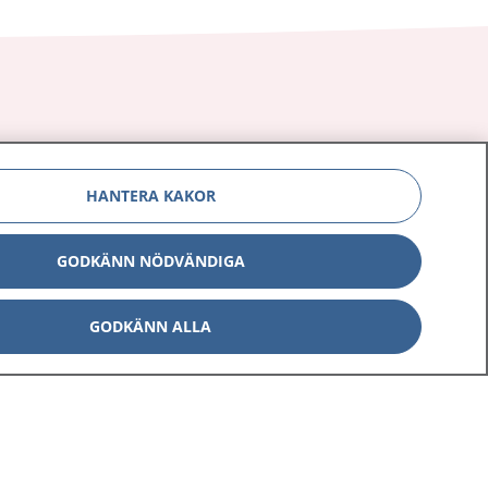
Om 1177
Kontakt
HANTERA KAKOR
E-tjänster
Press
Aktuellt
Digital tillgänglighet
GODKÄNN NÖDVÄNDIGA
GODKÄNN ALLA
Inställningar för kakor
av personuppgifter
Hantering av kakor