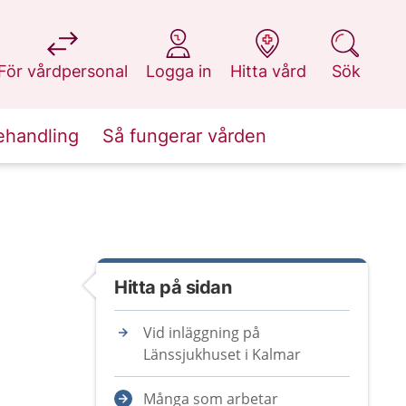
på 1177.se
på 1177.se
på 1177.se
på 1177.se
För vårdpersonal
Logga in
Hitta vård
Sök
ehandling
Så fungerar vården
Hitta på sidan
Vid inläggning på
Länssjukhuset i Kalmar
Många som arbetar