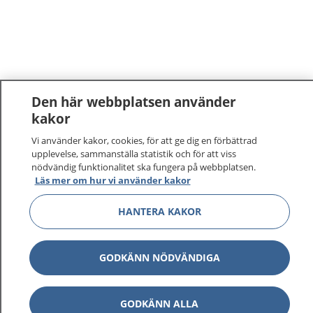
Den här webbplatsen använder
kakor
1177
–
tryggt om din hälsa och vård
Vi använder kakor, cookies, för att ge dig en förbättrad
upplevelse, sammanställa statistik och för att viss
nödvändig funktionalitet ska fungera på webbplatsen.
På 1177.se får du råd om hälsa och information om
Läs mer om hur vi använder kakor
sjukdomar och vilka mottagningar du kan kontakta.
Logga in för att läsa din journal och göra dina
HANTERA KAKOR
vårdärenden. Ring telefonnummer 1177 för
sjukvårdsrådgivning dygnet runt.
1177 ger dig råd när du vill må bättre.
GODKÄNN NÖDVÄNDIGA
GODKÄNN ALLA