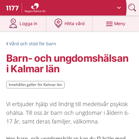
Du har valt region
Kalmar län
.
Till startsidan för 1177
på 1177.se
på 1177.se
Meny
Logga in
Hitta vård
Vård och stöd för barn
Barn- och ungdomshälsan
i Kalmar län
Innehållet gäller för Kalmar län
Innehållet gäller för Kalmar län
Vi erbjuder hjälp vid lindrig till medelsvår psykisk
ohälsa. Till oss är barn och ungdomar i åldern 6-
17 år, samt deras familjer, välkomna.
Hos barn- och ungdomshälsan kan du få hjälp med