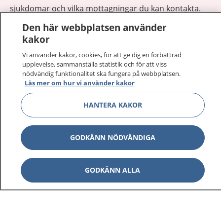
sjukdomar och vilka mottagningar du kan kontakta.
Logga in för att läsa din journal och göra dina
Den här webbplatsen använder
vårdärenden. Ring telefonnummer 1177 för
kakor
sjukvårdsrådgivning dygnet runt.
1177 ger dig råd när du vill må bättre.
Vi använder kakor, cookies, för att ge dig en förbättrad
upplevelse, sammanställa statistik och för att viss
nödvändig funktionalitet ska fungera på webbplatsen.
Läs mer om hur vi använder kakor
HANTERA KAKOR
Visa inn
1177 på flera språk
GODKÄNN NÖDVÄNDIGA
Visa inn
Om 1177
GODKÄNN ALLA
Visa inn
Kontakt
Behandling av personuppgifter