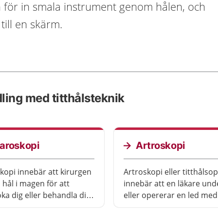
en för in smala instrument genom hålen, och
till en skärm.
ling med titthålsteknik
aroskopi
Artroskopi
kopi innebär att kirurgen
Artroskopi eller titthålso
hål i magen för att
innebär att en läkare un
a dig eller behandla dig.
eller opererar en led med
kopi är en form av
ett artroskop.