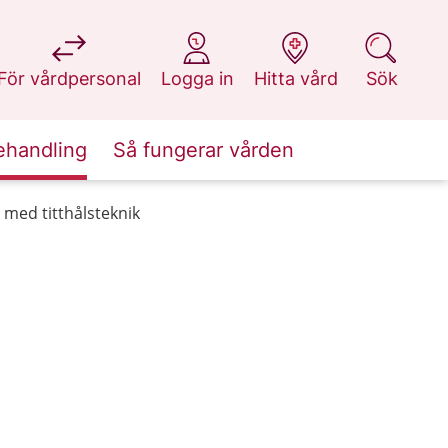
på 1177.se
på 1177.se
på 1177.se
på 1177.se
För vårdpersonal
Logga in
Hitta vård
Sök
ehandling
Så fungerar vården
med titthålsteknik