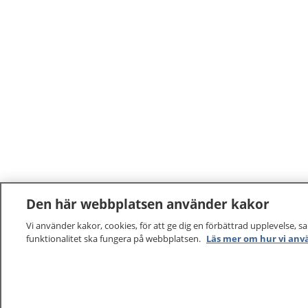
Den här webbplatsen använder kakor
Vi använder kakor, cookies, för att ge dig en förbättrad upplevelse, s
funktionalitet ska fungera på webbplatsen.
Läs mer om hur vi anv
1177
–
tryggt om din hälsa och vård
På 1177.se får du råd om hälsa och information om 