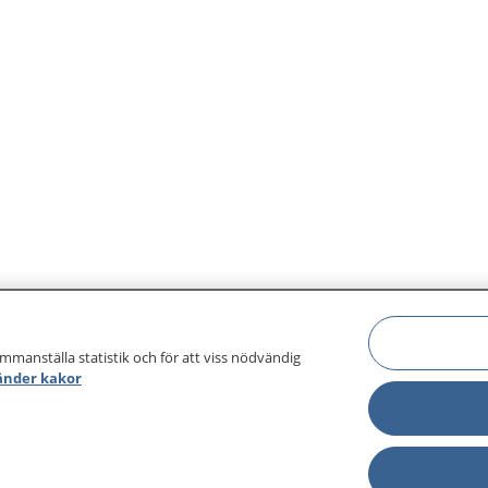
ammanställa statistik och för att viss nödvändig
änder kakor
sjukdomar och
Other languages