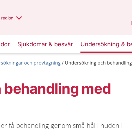
har valt region
en annan
region
Jönköpings län
.
ador
Sjukdomar & besvär
Undersökning & b
sökningar och provtagning
Undersökning och behandling 
 behandling med
eller få behandling genom små hål i huden i