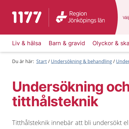
Till startsidan för 1177
Du 
Välj
Liv & hälsa
Barn & gravid
Olyckor & sk
Du är här:
Start
Undersökning & behandling
Under
Undersökning och
titthålsteknik
Titthålsteknik innebär att bli undersökt 