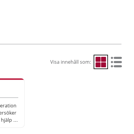
Visa innehåll som:
Visa som rutnät
Visa som 
peration
dersöker
 hjälp av