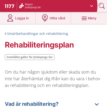
Du har valt region
Jönköpings län
.
Till startsidan för 1177
på 1177.se
på 1177.se
Meny
Logga in
Hitta vård
Smärtbehandlingar och rehabilitering
Rehabiliteringsplan
Innehållet gäller för Jönköpings län
Innehållet gäller för Jönköpings län
Om du har någon sjukdom eller skada som du
inte har återhämtat dig ifrån kan du vara i behov
av rehabilitering och en rehabiliteringsplan.
Vad är rehabilitering?