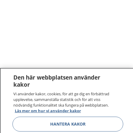
Den här webbplatsen använder
kakor
Vi använder kakor, cookies, för att ge dig en förbättrad
upplevelse, sammanställa statistik och för att viss
nödvändig funktionalitet ska fungera på webbplatsen.
Läs mer om hur vi använder kakor
1177
–
tryggt om din hälsa och vård
HANTERA KAKOR
På 1177.se får du råd om hälsa och information om