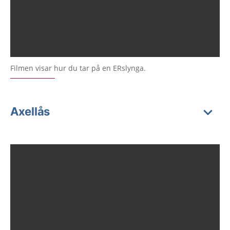
Filmen visar hur du tar på en ERslynga.
Axellås