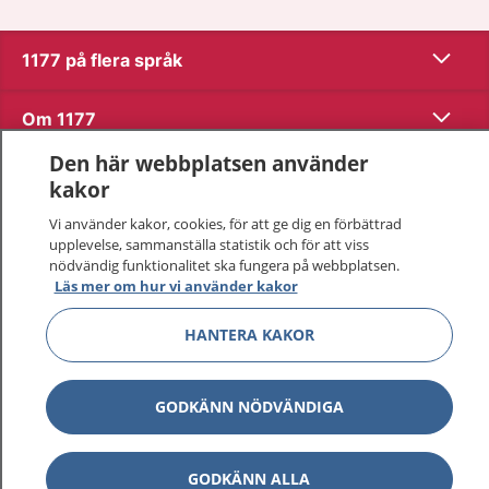
Visa inn
1177 på flera språk
Visa inn
Om 1177
Den här webbplatsen använder
Visa inn
Kontakt
kakor
Vi använder kakor, cookies, för att ge dig en förbättrad
upplevelse, sammanställa statistik och för att viss
Behandling av personuppgifter
nödvändig funktionalitet ska fungera på webbplatsen.
Läs mer om hur vi använder kakor
Hantering av kakor
HANTERA KAKOR
Inställningar för kakor
GODKÄNN NÖDVÄNDIGA
1177 – en tjänst från
Inera.
GODKÄNN ALLA