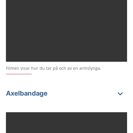
Filmen visar hur du tar på och av en armslynga.
Axelbandage