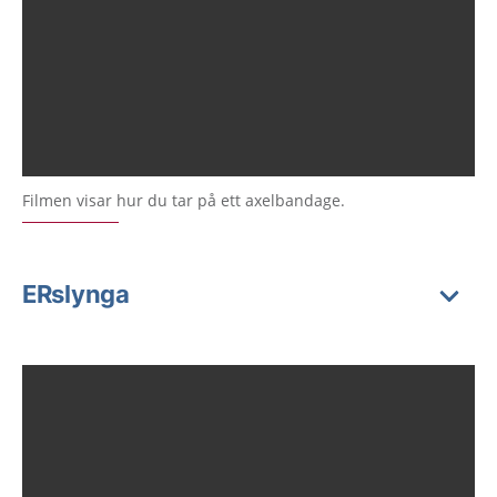
Filmen visar hur du tar på ett axelbandage.
ERslynga