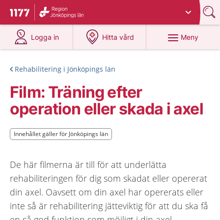
Du har valt region
Jönköpings län
.
Till startsidan för 1177
på 1177.se
på 1177.se
Meny
Logga in
Hitta vård
Rehabilitering i Jönköpings län
Film: Träning efter
operation eller skada i axel
Innehållet gäller för Jönköpings län
Innehållet gäller för Jönköpings län
De här filmerna är till för att underlätta
rehabiliteringen för dig som skadat eller opererat
din axel. Oavsett om din axel har opererats eller
inte så är rehabilitering jätteviktig för att du ska få
en så god funktion som möjligt i din axel.