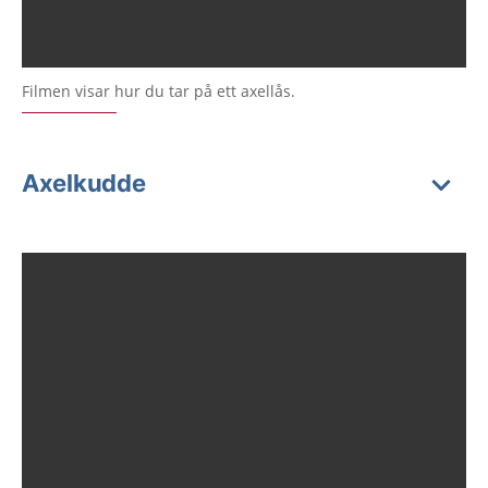
Filmen visar hur du tar på ett axellås.
Axelkudde