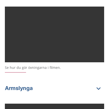
Se hur du gör övningarna i filmen.
Armslynga