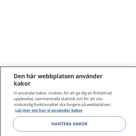
Den här webbplatsen använder
kakor
1177
–
tryggt om din hälsa och vård
Vi använder kakor, cookies, för att ge dig en förbättrad
upplevelse, sammanställa statistik och för att viss
På 1177.se får du råd om hälsa och information om
nödvändig funktionalitet ska fungera på webbplatsen.
sjukdomar och vilka mottagningar du kan kontakta.
Läs mer om hur vi använder kakor
Logga in för att läsa din journal och göra dina
vårdärenden. Ring telefonnummer 1177 för
HANTERA KAKOR
sjukvårdsrådgivning dygnet runt.