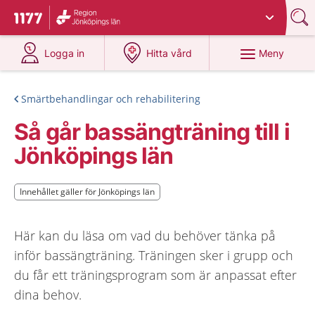
Du har valt region
Jönköpings län
.
Till startsidan för 1177
på 1177.se
på 1177.se
Meny
Logga in
Hitta vård
Smärtbehandlingar och rehabilitering
Så går bassängträning till i
Jönköpings län
Innehållet gäller för Jönköpings län
Innehållet gäller för Jönköpings län
Här kan du läsa om vad du behöver tänka på
inför bassängträning. Träningen sker i grupp och
du får ett träningsprogram som är anpassat efter
dina behov.